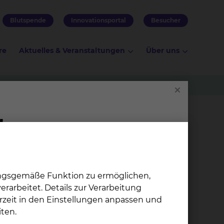
Blutspende
Innovationsportal
Besucher
re
Aktuelles & Veranstaltungen
Über uns
enden
ungsgemäße Funktion zu ermöglichen,
r (z.B.
rarbeitet. Details zur Verarbeitung
rzeit in den Einstellungen anpassen und
ten.