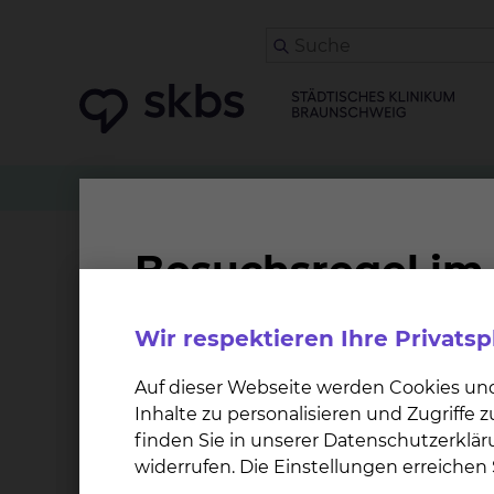
Klinikwegweiser
Apotheke
Qualitätskontroll
Qualitätskontrolle
Wir respektieren Ihre Privats
Es ist Aufgabe der Qualitätskontrolle die einw
vorrätigen Arzneimittel – sowohl Eigen- als a
Auf dieser Webseite werden Cookies un
Untersuchungen werden mit Hilfe verschiedene
Inhalte zu personalisieren und Zugriffe
IR- und UV/VIS- Spektroskopie) Verfahren durc
finden Sie in unserer Datenschutzerklär
widerrufen. Die Einstellungen erreiche
Die Prüfungen erfolgen nach den Vorgaben der