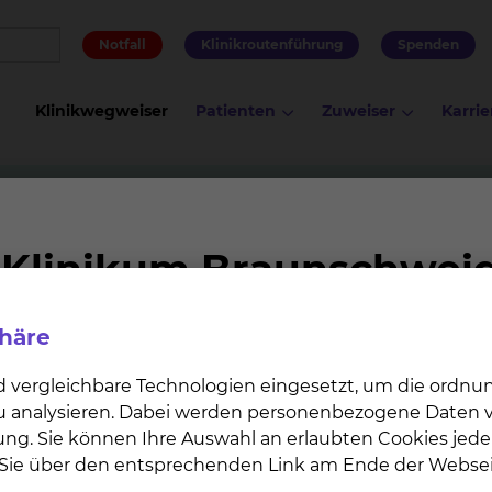
Notfall
Klinikroutenführung
Spenden
Klinikwegweiser
Patienten
Zuweiser
Karrie
e
phäre
andfreie pharmazeutische Qualität aller in der Apotheke
uch Handelspräparate - zu gewährleisten. Die entsprech
d vergleichbare Technologien eingesetzt, um die ordn
r chemischer, chromatographischer und instrumentelle
 zu analysieren. Dabei werden personenbezogene Daten ve
hgeführt.
ung. Sie können Ihre Auswahl an erlaubten Cookies jede
n Sie über den entsprechenden Link am Ende der Websei
 gültigen Arzneibücher.