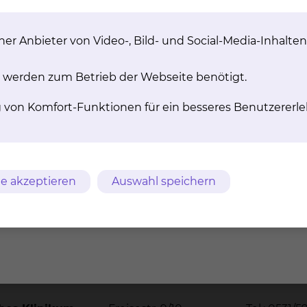
er Anbieter von Video-, Bild- und Social-Media-Inhalten
 werden zum Betrieb der Webseite benötigt.
lt?
g von Komfort-Funktionen für ein besseres Benutzererle
 der Studie?
e akzeptieren
Auswahl speichern
m
AVB
Datenschutz
Bildnachweise
Entgelttransparenz