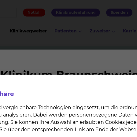
Notfall
Klinikroutenführung
Spenden
Klinikwegweiser
Patienten
Zuweiser
Karrie
LSG Bio: Erkrankungsprofil bei myeloischer Leukämie
profil bei myeloischer Leu
phäre
d vergleichbare Technologien eingesetzt, um die ordn
rofil und klinischen Verlauf bei akuter myeloischer Le
 zu analysieren. Dabei werden personenbezogene Daten ve
 akuten Leukämie unklarer Linienzugehörigkeit: Das A
ung. Sie können Ihre Auswahl an erlaubten Cookies jede
n Sie über den entsprechenden Link am Ende der Websei