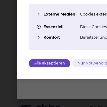
Wie ist der Status der Studie?
Externe Medien
Cookies extern
aktiv
Essenziell
Diese Cookies
Welche Studienform wurde gewäh
Komfort
Bereitstellun
Multi-Center-Studie
Was sind die wichtigsten Merkmale
Alle akzeptieren
Nur Notwendig
Register-Studie
Kontakt
Impressu