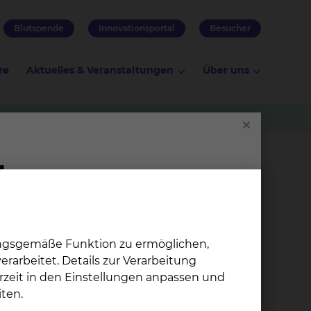
Blutspende
Innovationsportal
Besucher
re
Aktuelles & Veranstaltungen
Über uns
kämie
ungsgemäße Funktion zu ermöglichen,
ukämie
rarbeitet. Details zur Verarbeitung
MLSG
rzeit in den Einstellungen anpassen und
ten.