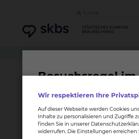
Klinikwegweiser
Prof. Dr. Jürgen Krauter
AM
AMLSG Bio: Erkrankungs
Wir respektieren Ihre Privats
Worum geht es bei der Studie?
Auf dieser Webseite werden Cookies un
Registerstudie zum biologischen Erkrankungsp
Inhalte zu personalisieren und Zugriffe
und verwandten Vorläufer-Neoplasien und der
finden Sie in unserer Datenschutzerklär
Biology and Outcome (BiO)-Projekt
widerrufen. Die Einstellungen erreiche