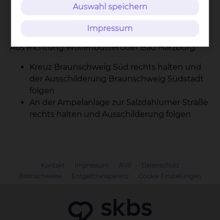
Braunschweig Südstadt
Auswahl speichern
An der Ampelanlage zur Salzdahlumer Straße
rechts halten und Ausschilderung folgen
Impressum
Aus Richtung Wolfenbüttel oder Bad Harzburg:
Kreuz Braunschweig Süd rechts halten und
der Ausschilderung Braunschweig Südstadt
folgen
An der Ampelanlage zur Salzdahlumer Straße
rechts halten und Ausschilderung folgen
Kontakt
Impressum
AVB
Datenschutz
Bildnachweise
Entgelttransparenz
Cookie Einstellungen