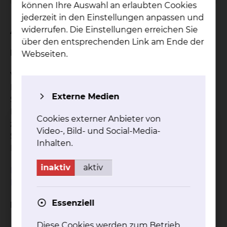
können Ihre Auswahl an erlaubten Cookies
jederzeit in den Einstellungen anpassen und
Anfahrt
widerrufen. Die Einstellungen erreichen Sie
über den entsprechenden Link am Ende der
Mit öffentlichen Verkehrsmitteln
Webseiten.
Vom Hauptbahnhof aus können Sie mit den
Buslinien 411 oder 431 bis zur Haltstelle Klinikum
Externe Medien
Salzdahlumer Straße fahren. Von der
Bushaltestelle gehen Sie zur Fußgängerampel
Cookies externer Anbieter von
zurück, über die Ampel auf die andere
Video-, Bild- und Social-Media-
Straßenseite und dann scharf links zum
Inhalten.
Haupteingang des Krankenhauses.
inaktiv
aktiv
Hier kommen Sie zum Verkehrsverbund Region
Braunschweig.
Essenziell
Mit dem PKW
Diese Cookies werden zum Betrieb