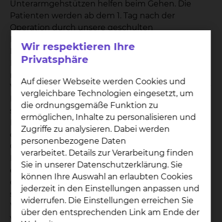
Unterarmgehstützen helfen beim Gehen. Die
Patienten werden ab dem 1. Tag nach der
Operation durch unsere geschulten
Physiotherapeuten zur Mobilisierung angeleitet.
Wir respektieren Ihre
Neben der eigentlichen Physiotherapie kommen
Privatsphäre
Bewegungsschienen zum Einsatz, die das Knie
mehrere Stunden am Tag durchbewegen, um
Auf dieser Webseite werden Cookies und
Verklebungen zu vermeiden. Der Aufenthalt in der
vergleichbare Technologien eingesetzt, um
Klinik dauert in der Regel 7-10 Tage. Es schließt
die ordnungsgemäße Funktion zu
sich dann eine ambulante oder stationäre
ermöglichen, Inhalte zu personalisieren und
Rehabilitation an. Im weiteren Verlauf werden
Zugriffe zu analysieren. Dabei werden
durch den ambulant tätigen Orthopäden bzw.
personenbezogene Daten
Chirurgen regelmäßige
verarbeitet. Details zur Verarbeitung finden
Nachsorgeuntersuchungen durchgeführt. Sie
Sie in unserer Datenschutzerklärung. Sie
erhalten in der Klinik einen Prothesenpass, in der
können Ihre Auswahl an erlaubten Cookies
die eingesetzten Anteile eindeutig identifiziert
jederzeit in den Einstellungen anpassen und
sind. Die spielt insbesondere bei
widerrufen. Die Einstellungen erreichen Sie
Wechseloperationen eine Rolle. Des Weiteren
über den entsprechenden Link am Ende der
werden die Nachkontrollen im