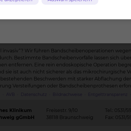
noch auf Station mit vorsichtiger Physiotherapie begi
 Danach empfehlen wir Schonung für 3-6 Wochen, Rücken
 90% der Fälle erreicht.
l invasiv“? Wir führen Bandscheibenoperationen wege
rch. Bestimmte Bandscheibenvorfälle lassen sich über 
en entfernen. Eine rein endoskopische Operation begren
ie ist auch nicht sicherer als das mikrochirurgische 
fortbestehenden Beschwerden mit starker Abflachung de
rung Versteifungen oder Bandscheibenprothesen erford
m
AVB
Datenschutz
Bildnachweise
Entgelttransparenz
ches Klinikum
Freisestr. 9/10
Tel.: 0531/5
chweig gGmbH
38118 Braunschweig
Fax: 0531/5