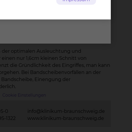
nnen. Nach 5-7 Tagen kann man das
schule und Funktionstraining.
n der optimalen Ausleuchtung und
einen nur 1,6cm kleinen Schnitt von
zt die Gründlichkeit des Eingriffes, man kann
Vorgehen. Bei Bandscheibenvorfällen an der
r Bandscheibe, Einengung der
erlich.
Cookie Einstellungen
95-0
info@klinikum-braunschweig.de
95-1322
www.klinikum-braunschweig.de