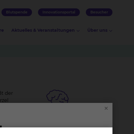
Blutspende
Innovationsportal
Besucher
re
Aktuelles & Veranstaltungen
Über uns
ßt der
rzel
eine
die
Neu­ro­chir­ur­gie