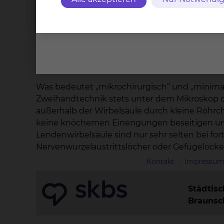
Tag nach der Operation wieder aufstehen und 
Krankenhaus in aller Regel wieder verlassen.
Beschwerdefreiheit oder Besserung wird in über
Wissenswertes
Was bedeutet „mikrochirurgisch“ und „minima
Zweihandtechnik stets unter dem Mikroskop du
außerhalb der Wirbelsäule durch kleine Röhrch
keine knöchernen Einengungen beseitigen und s
Lendenwirbelsäule sind nur sehr selten bei 
Nervenwurzelaustrittslöcher oder Gefügelocke
Kontakt
Impressu
Städtis
Brauns