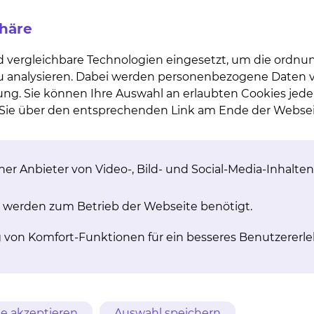
erbrückt werden, die der Körper braucht, um den
ollte aber die wichtigen Warnzeichen wie Lähmungen,
phäre
gen nicht übersehen.
d vergleichbare Technologien eingesetzt, um die ordn
 zu analysieren. Dabei werden personenbezogene Daten ve
die Operation geeignet?
ung. Sie können Ihre Auswahl an erlaubten Cookies jede
n Sie über den entsprechenden Link am Ende der Websei
 auf Nervenwurzeln, Rückenmark oder Nervenfaserbünde
 Blasen-Mastdarmstörungen, Erfolglosigkeit konserva
ls in bildgebenden Untersuchungen (Computertomogr
er Anbieter von Video-, Bild- und Social-Media-Inhalten
 werden zum Betrieb der Webseite benötigt.
ufnahme die korrekte Bandscheibenetage bestimmt. Übe
g von Komfort-Funktionen für ein besseres Benutzererle
n Mikroskops wird der Nerv von dem Bandscheibenvorfal
gelockerte Knorpelstücke aus der Bandscheibe ausgeräum
uert 30-60 Minuten.
Nerv schnell wieder erholen und die Schmerzen bilden si
e akzeptieren
Auswahl speichern