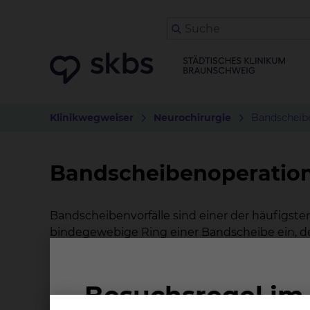
Klinikwegweiser
Neurochirurgie
Bandscheibe
Bandscheibenoperation
Bandscheibenvorfälle sind einer der häufigste
bindegewebige Ring einer Bandscheibe ein, der
oder das Rückenmark. Es entstehen so Rücken
Nervenwurzel gedrückt wird, können auch Tau
Bandscheibenvorfalls) Störungen bei Stuhlgang
allermeisten Bandscheibenvorfälle müssen nic