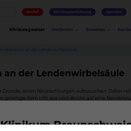
Notfall
Klinikroutenführung
Spenden
Klinikwegweiser
Patienten
Zuweiser
Karrie
noperation an der Lendenwirbelsäule
 an der Lendenwirbelsäule
n Gründe, einen Neurochirurgen aufzusuchen. Dabei rei
 gelartige Kern tritt aus und drückt auf eine Nervenwu
- und vor allem Beinschmerzen. Je nachdem wie stark 
bheitsgefühle und Lähmungen sowie (je nach Ort des
 und Wasserlassen die Folge sein. Die gute Nachricht: 
ht operiert werden! Mit Physiotherapie und