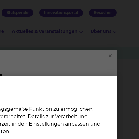
Blutspende
Innovationsportal
Besucher
re
Aktuelles & Veranstaltungen
Über uns
Mo­na Al-Mas­ri
ungsgemäße Funktion zu ermöglichen,
Salzdahlumer Straße 90, 38126
emeine
rarbeitet. Details zur Verarbeitung
Braunschweig
n.
rzeit in den Einstellungen anpassen und
Celler Straße 38, 38114
ten.
Braunschweig
Thema