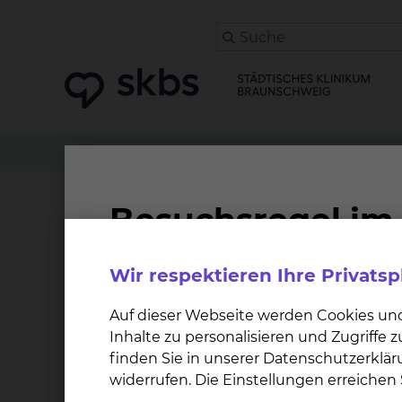
Klinikwegweiser
Geburtshilfe
Muslimischer 
Muslimischer Besuchsd
Wir respektieren Ihre Privats
Im Klinikum Braunschweig gibt es seit dem 1.
Auf dieser Webseite werden Cookies un
Das Angebot soll muslimischen Patientinnen 
Inhalte zu personalisieren und Zugriffe
Unterstützung und Orientierung bieten und an
finden Sie in unserer Datenschutzerklär
widerrufen. Die Einstellungen erreiche
Die Mitarbeiterinnen und Mitarbeiter des Mu