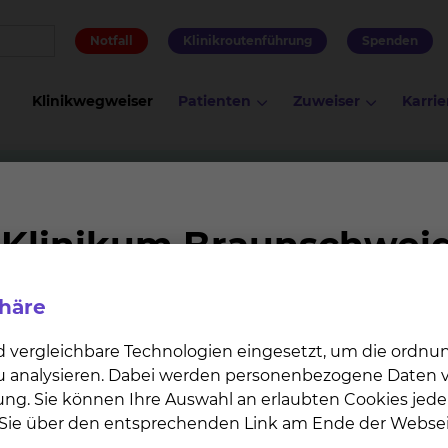
Notfall
Klinikroutenführung
Spenden
Klinikwegweiser
Patienten
Zuweiser
Karrie
Besuchsdienst
ienst
phäre
 Januar 2018 einen Muslimischen Besuchsdienst.
d vergleichbare Technologien eingesetzt, um die ordn
und Patienten sowie deren Angehörigen einerseits allg
 zu analysieren. Dabei werden personenbezogene Daten ve
dererseits die religiösen Hintergründe berücksichtige
ung. Sie können Ihre Auswahl an erlaubten Cookies jede
n Sie über den entsprechenden Link am Ende der Websei
slimischen Besuchsdienstes haben alle einen Kurs zum 