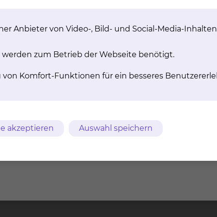
en" in Zusammenarbeit mit der Evangelischen Landeskir
hrer Arbeit selbstverständlich dem Datenschutz.
er Anbieter von Video-, Bild- und Social-Media-Inhalten
ird erst aktiv, wenn die Patientinnen und Patienten 
m
AVB
Datenschutz
Bildnachweise
Entgelttransparenz
 werden zum Betrieb der Webseite benötigt.
g von Komfort-Funktionen für ein besseres Benutzererle
ches Klinikum
Freisestr. 9/10
Tel.: 0531/5
chweig gGmbH
38118 Braunschweig
Fax: 0531/5
e akzeptieren
Auswahl speichern