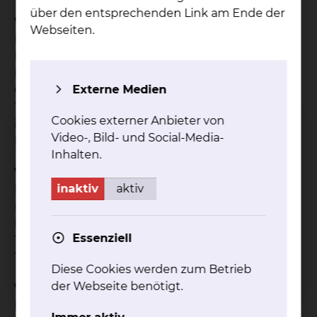
über den entsprechenden Link am Ende der
Ventrikuläre Tachykardien
Webseiten.
Herzrasen durch wiederholte Fehlimpulse von
Herzkammer-Muskelzellen oder durch kreisende
Erregungen in narbig verändertem Herzkammer-
Externe Medien
Gewebe.
Therapieoption: Ablation des Ursprungsortes oder
Cookies externer Anbieter von
im Bereich der narbig veränderten Kammer-
Video-, Bild- und Social-Media-
Muskulatur
Inhalten.
Vorhofflattern (cavotrikuspidal)
inaktiv
aktiv
Kreisendes Herzrasen um die Trikuspidalklappe
(Herzklappe zwischen rechtem Vorhof und rechter
Herzkammer)
Essenziell
Therapieoption: Ablationslinie zwischen
Trikuspidalklappe und unterer Hohlvene
Diese Cookies werden zum Betrieb
der Webseite benötigt.
Vorhofflattern (atypisch)
Kreisendes Herzrasen um die Mitralklappe