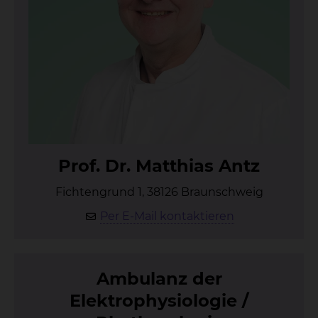
Prof. Dr. Mat­thi­as Antz
Fichtengrund 1, 38126 Braunschweig
Per E-Mail kontaktieren
Am­bu­lanz der
Elek­tro­phy­sio­lo­gie /