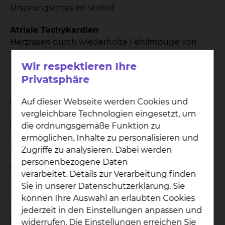
Ursprungsortes im Vorhof
Atriale Tachykardien
Herzrasen durch wiederholte Fehlimpulse von
Vorhof-Muskelzellen
Wir respektieren Ihre
Therapieoption: Ablation des Ursprungsortes im
Privatsphäre
Vorhof
AV-Knoten-Reentry-Tachykardien
Auf dieser Webseite werden Cookies und
Kreisendes Herzrasen aufgrund einer Zweiteilung
vergleichbare Technologien eingesetzt, um
der elektrischen Verbindung zwischen Vorhöfen
die ordnungsgemäße Funktion zu
und Herzkammern. Therapieoption: Ablation im
ermöglichen, Inhalte zu personalisieren und
Bereich des langsamen Anteils der Zweiteilung
Zugriffe zu analysieren. Dabei werden
personenbezogene Daten
Ventrikuläre Extrasystolen
verarbeitet. Details zur Verarbeitung finden
Herzstolpern durch einzelne Fehlimpulse von
Sie in unserer Datenschutzerklärung. Sie
Herzkammer-Muskelzellen
können Ihre Auswahl an erlaubten Cookies
Therapieoption: Ablation des Ursprungsortes in
jederzeit in den Einstellungen anpassen und
der Herzkammer
widerrufen. Die Einstellungen erreichen Sie