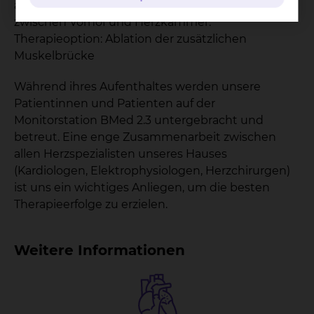
angeborenen zusätzlichen Muskelbrücke
zwischen Vorhof und Herzkammer.
Therapieoption: Ablation der zusätzlichen
Muskelbrücke
Während ihres Aufenthaltes werden unsere
Patientinnen und Patienten auf der
Monitorstation BMed 2.3 untergebracht und
betreut. Eine enge Zusammenarbeit zwischen
allen Herzspezialisten unseres Hauses
(Kardiologen, Elektrophysiologen, Herzchirurgen)
ist uns ein wichtiges Anliegen, um die besten
Therapieerfolge zu erzielen.
Weitere Informationen