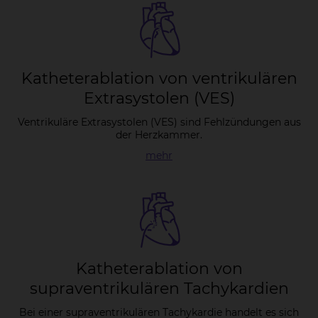
Ka­the­tera­b­la­ti­on von ven­tri­ku­lären
Ex­tra­sys­to­len (VES)
Ventrikuläre Extrasystolen (VES) sind Fehlzündungen aus
der Herzkammer.
mehr
Ka­the­tera­b­la­ti­on von
su­pra­ven­tri­ku­lären Tachy­kar­di­en
Bei einer supraventrikulären Tachykardie handelt es sich