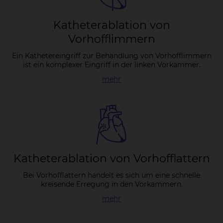
Ka­the­tera­b­la­ti­on von
Vor­hof­flim­mern
Ein Kathetereingriff zur Behandlung von Vorhofflimmern
ist ein komplexer Eingriff in der linken Vorkammer.
mehr
Ka­the­tera­b­la­ti­on von Vor­hoff­lat­tern
Bei Vorhofflattern handelt es sich um eine schnelle
kreisende Erregung in den Vorkammern.
mehr