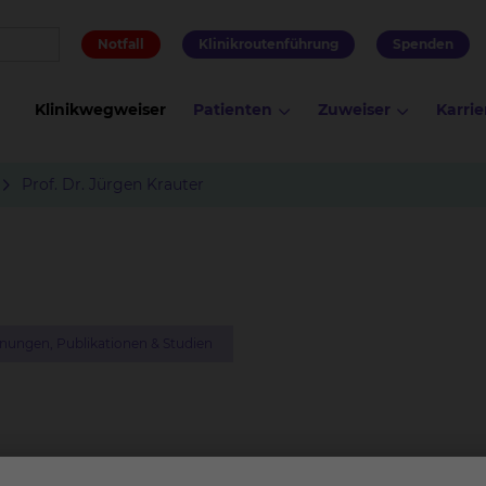
Notfall
Klinikroutenführung
Spenden
Klinikwegweiser
Patienten
Zuweiser
Karrie
Prof. Dr. Jürgen Krauter
nungen, Publikationen & Studien