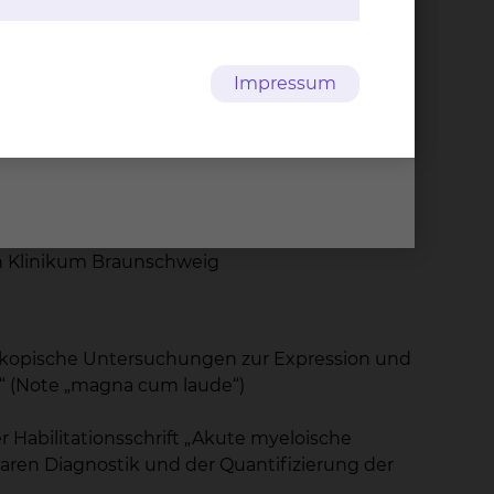
iedersachsen
splantation der Medizinischen Hochschule
Impressum
agement
tion der Medizinischen Hochschule Hannover
 die Landesärztekammer Niedersachsen
esärztekammer Niedersachsen
 Hochschule Hannover
hen Hochschule Hannover
hen Klinikum Braunschweig
oskopische Untersuchungen zur Expression und
“ (Note „magna cum laude“)
 Habilitationsschrift „Akute myeloische
aren Diagnostik und der Quantifizierung der