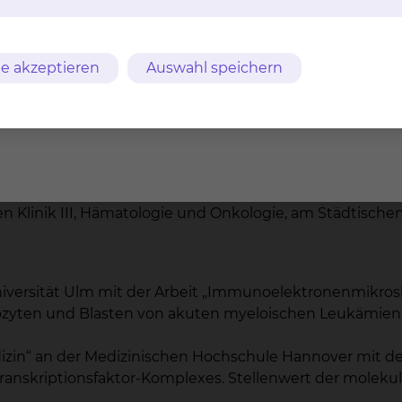
t für Innere Medizin durch die Landesärztekammer N
tologie, Hämostaseologie, Onkologie und Stammzelltran
e akzeptieren
Auswahl speichern
usiness Advanced“ der Hannover School for Health Man
ender Leiter der Zentralen Notaufnahme/Aufnahmesta
ebiet Hämatologie und Internistische Onkologie durch
ichen Weiterbildung Hämostaseologie durch die Land
ralen Notaufnahme/Aufnahmestation der Medizinischen
ür Klinische Stammzelltransplantation der Medizinisc
hen Klinik III, Hämatologie und Onkologie, am Städtisc
niversität Ulm mit der Arbeit „Immunoelektronenmikr
ozyten und Blasten von akuten myeloischen Leukämien
zin“ an der Medizinischen Hochschule Hannover mit der
nskriptionsfaktor-Komplexes. Stellenwert der molekul