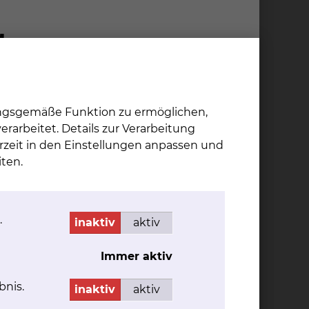
ungsgemäße Funktion zu ermöglichen,
rarbeitet. Details zur Verarbeitung
rzeit in den Einstellungen anpassen und
ten.
 den Schwerpunkten Kreislauferkrankungen,
 Tübingen (Ärztlicher Direktor: Professor Dr. L.
.
inaktiv
aktiv
re Medizin III (Innere Medizin mit
nischen Universitätsklinik Ulm (Ärztlicher
Immer aktiv
bnis.
inaktiv
aktiv
logie, Onkologie, und Stammzelltransplantation