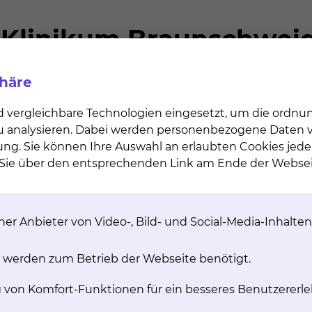
phäre
Ulm
 3. Staatsexamen
d vergleichbare Technologien eingesetzt, um die ordn
 zu analysieren. Dabei werden personenbezogene Daten ve
ung. Sie können Ihre Auswahl an erlaubten Cookies jede
n Sie über den entsprechenden Link am Ende der Websei
um der Abteilung Innere Medizin III (Innere Medizin mit
rimentelle Therapie) der Medizinischen Universitätsklinik
er Anbieter von Video-, Bild- und Social-Media-Inhalten
kum bzw. Wissenschaftlicher Assistent der Abteilung Inne
fektionskrankheiten, klinische Immunologie) der Medizi
 werden zum Betrieb der Webseite benötigt.
g von Komfort-Funktionen für ein besseres Benutzererle
cher Assistent der Klinik für Hämatologie, Hämostaseo
ztlicher Direktor: Professor Dr. A. Ganser)