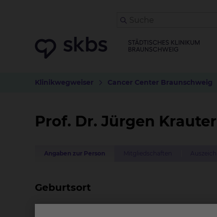
Klinikwegweiser
Cancer Center Braunschweig
Prof. Dr. Jürgen Krauter
Angaben zur Person
Mitgliedschaften
Auszeich
Geburtsort
Stuttgart