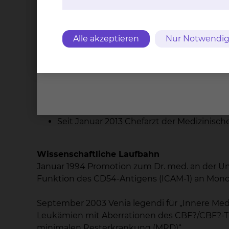
November 2002 Anerkennung zum Facharz
2004 - 2012 Oberarzt der Klinik für Häma
Hannover
Alle akzeptieren
Nur Notwendig
Mai 2006 Kurse „Business Basics“ und „B
August 2006-Dezember 2008 Stellvertret
Oktober 2007 Anerkennung für das Teilg
November 2007 Anerkennung der zusätzl
Januar 2009-April 2009 Leiter der Zent
März 2009-Dezember 2012 W2-Professur f
Seit Januar 2013 Chefarzt der Medizinisc
Wissenschaftliche Laufbahn
Januar 1994 Promotion zum Dr. med. an der U
Funktion des CD54-Antigens (ICAM-1) an Mon
September 2003 Venia legendi für „Innere Medi
Leukämien mit Aberrationen des CBF?/CBF?-Tra
minimalen Resterkrankung (MRD)“