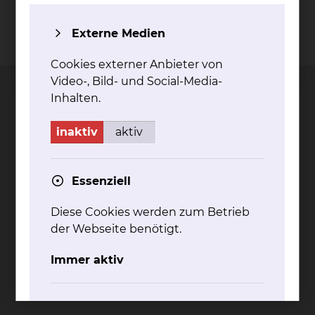
Externe Medien
Kontakt
Impressum
AVB
Datenschutz
Bildnachweise
Entgelttransparenz
Cookie Einstellungen
Cookies externer Anbieter von
Video-, Bild- und Social-Media-
Inhalten.
inaktiv
aktiv
Städtisches Klinikum
Braunschweig gGmbH
Essenziell
Freisestr. 9/10
38118 Braunschweig
Diese Cookies werden zum Betrieb
Tel.: 0531/595-0
der Webseite benötigt.
Fax: 0531/595-1322
Immer aktiv
info@klinikum-braunschweig.de
www.klinikum-braunschweig.de
Komfort