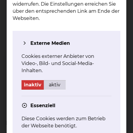
widerrufen. Die Einstellungen erreichen Sie
über den entsprechenden Link am Ende der
Webseiten.
Externe Medien
Cookies externer Anbieter von
Video-, Bild- und Social-Media-
Mi­cha­el De­mi­dow
Inhalten.
Fichtengrund 1, 38126 Braunschweig
inaktiv
aktiv
Tel.:
+49 531 595 2260
Per E-Mail kontaktieren
Essenziell
Diese Cookies werden zum Betrieb
Fachgebiete
der Webseite benötigt.