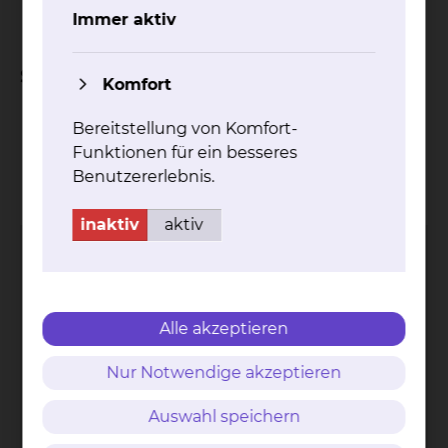
Chirurgie
Immer aktiv
Schwerpunkte
Komfort
der gesamte obere Gastrointestinaltrakt
Bereitstellung von Komfort-
Funktionen für ein besseres
Kontakt
Impressum
AVB
Datenschutz
Benutzererlebnis.
Bildnachweise
Entgelttransparenz
Cookie Einstellungen
inaktiv
aktiv
Alle akzeptieren
Städtisches Klinikum
Braunschweig gGmbH
Nur Notwendige akzeptieren
Freisestr. 9/10
38118 Braunschweig
Auswahl speichern