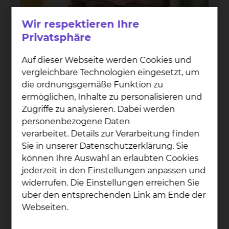
Wir respektieren Ihre
Privatsphäre
Auf dieser Webseite werden Cookies und
vergleichbare Technologien eingesetzt, um
die ordnungsgemäße Funktion zu
ermöglichen, Inhalte zu personalisieren und
Zugriffe zu analysieren. Dabei werden
personenbezogene Daten
verarbeitet. Details zur Verarbeitung finden
Frank Pohl­mei­er
Sie in unserer Datenschutzerklärung. Sie
können Ihre Auswahl an erlaubten Cookies
Celler Straße 38, 38114 Braunschweig
jederzeit in den Einstellungen anpassen und
Fichtengrund 1, 38126 Braunschweig
widerrufen. Die Einstellungen erreichen Sie
Tel.:
+49 531 595 3540
über den entsprechenden Link am Ende der
Fax: +49 531 595 3092
Webseiten.
Per E-Mail kontaktieren
dienstlich