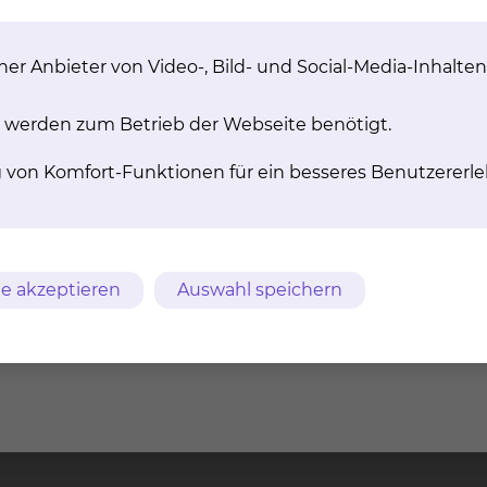
Rehabilitation, deren Behandlungsschwerpunkte entspr
eren.
er Anbieter von Video-, Bild- und Social-Media-Inhalten
chen Klinikums Braunschweig gGmbH decken das gesamt
en Erkrankungen ab.
 werden zum Betrieb der Webseite benötigt.
zur Verfügung, deren Leitung an jedem Standort aus e
g von Komfort-Funktionen für ein besseres Benutzererle
itung besteht.
e akzeptieren
Auswahl speichern