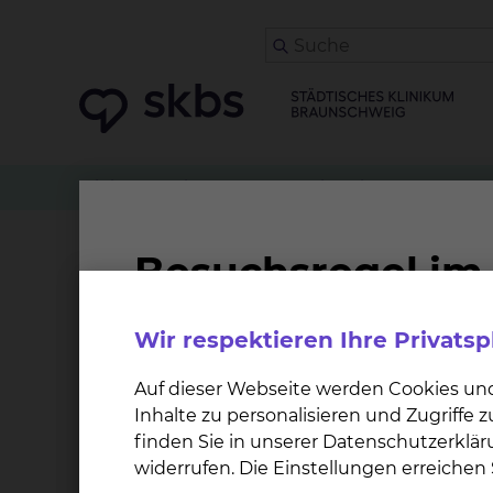
Klinikwegweiser
Anästhesiologie
Physiother
Physiotherapie Fichte
Wir respektieren Ihre Privats
Überblick
Aufenthalt
Behandlungsangebot
Auf dieser Webseite werden Cookies un
Inhalte zu personalisieren und Zugriffe
Willkommen auf der Internetseite der Physio
finden Sie in unserer Datenschutzerklär
widerrufen. Die Einstellungen erreiche
Als Krankenhaus der Maximalversorgung verfüg