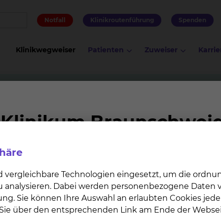
Notfall
Klinikroutenführung
Spenden
Klinikwegweiser
Patienten
Zuweiser
Karrie
apie Fichtengrund
ngrund
phäre
Team & Partner
Bewerber
d vergleichbare Technologien eingesetzt, um die ordn
 zu analysieren. Dabei werden personenbezogene Daten ve
therapie am Städtischen Klinikum Braunschweig gGmbH
ung. Sie können Ihre Auswahl an erlaubten Cookies jede
n Sie über den entsprechenden Link am Ende der Websei
en wir an beiden Standorten über eine Abteilung für