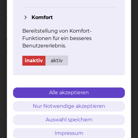
2001
Ärztin im Praktikum Städtisches Klinikum
Komfort
Braunschweig, Klinik für Anästhesiologie
Bereitstellung von Komfort-
Qualifikation
Funktionen für ein besseres
Benutzererlebnis.
Facharzt für
inaktiv
aktiv
Anästhesie
Rettungsmedizin
Spezielle intensivmedizin
Leitender Notarzt
Alle akzeptieren
Transplantationsbeauftragter
Nur Notwendige akzeptieren
Fachgebiete
Auswahl speichern
Anästhesiologie
Impressum
Intensivmedizin