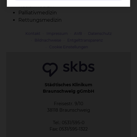
Notfallmedizin
Palliativmedizin
Rettungsmedizin
Kontakt
Impressum
AVB
Datenschutz
Bildnachweise
Entgelttransparenz
Cookie Einstellungen
Städtisches Klinikum
Braunschweig gGmbH
Freisestr. 9/10
38118 Braunschweig
Tel.: 0531/595-0
Fax: 0531/595-1322