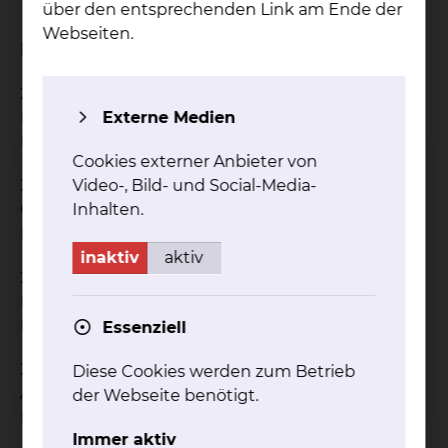
über den entsprechenden Link am Ende der
Webseiten.
Beruflicher Werdegang
2018
Leitender Oberarzt Städtisches Klinikum
Externe Medien
Braunschweig, Klinik für Anästhesiologie
Cookies externer Anbieter von
2009
Video-, Bild- und Social-Media-
Oberarzt Städtisches Klinikum
Inhalten.
Braunschweig, Klinik für Anästhesiologie
inaktiv
aktiv
2008
Funktionsoberarzt Städtisches Klinikum
Braunschweig, Klinik für Anästhesiologie
Essenziell
2003
Diese Cookies werden zum Betrieb
Assistenzarzt Städtisches Klinikum
der Webseite benötigt.
Braunschweig, Klinik für Anästhesiologie
Immer aktiv