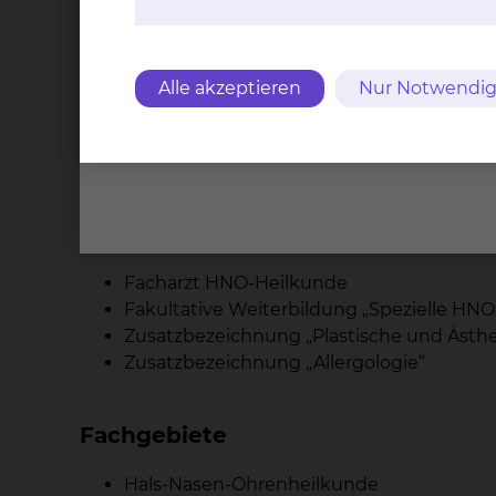
Approbation
1997
Promotion
Alle akzeptieren
Nur Notwendig
1996
Staatsexamen
Qualifikation
Facharzt HNO-Heilkunde
Fakultative Weiterbildung „Spezielle HNO
Zusatzbezeichnung „Plastische und Ästh
Zusatzbezeichnung „Allergologie“
Fachgebiete
Hals-Nasen-Ohrenheilkunde