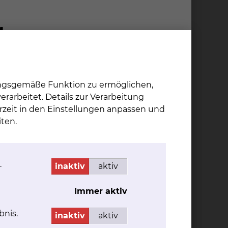
ungsgemäße Funktion zu ermöglichen,
rarbeitet. Details zur Verarbeitung
rzeit in den Einstellungen anpassen und
Prof. Dr. An­dre­as
ten.
Gerst­ner
Fichtengrund 1, 38126
Braunschweig
.
inaktiv
aktiv
Tel.:
+49 531 595 1215
Immer aktiv
Fax: +49 531 595 1465
Per E-Mail kontaktieren
bnis.
inaktiv
aktiv