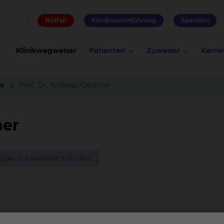
Notfall
Klinikroutenführung
Spenden
Klinikwegweiser
Patienten
Zuweiser
Karrie
de
Prof. Dr. Andreas Gerstner
ner
gen, Publikationen & Studien