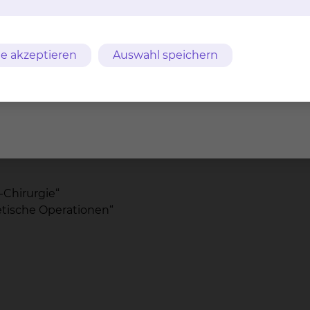
e akzeptieren
Auswahl speichern
-Chirurgie“
etische Operationen“