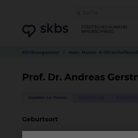
Klinikwegweiser
Hals-, Nasen- & Ohrenheilkun
Prof. Dr. Andreas Gerst
Angaben zur Person
Sprechstunde
Auszeichnun
Geburtsort
Erlangen