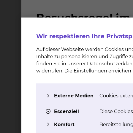
Beruflicher Werdegang
Seit 2013
Chefarzt, HNO-Klinik, Klinikum Braunschweig
Wir respektieren Ihre Privats
2012
Auf dieser Webseite werden Cookies un
apl. Professur
Inhalte zu personalisieren und Zugriffe
finden Sie in unserer Datenschutzerklär
2005
widerrufen. Die Einstellungen erreiche
Habilitation
2003-2013
Ltd. Oberarzt, HNO-Klinik, Universität Bonn
Externe Medien
Cookies extern
1998-2002
Essenziell
Diese Cookies
Assistenzarzt, HNO-Klinik, Universität Leipzig
Komfort
Bereitstellun
1998