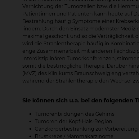
Vernichtung der Tumorzellen bzw. die Hemmung
Patientinnen und Patienten kann heute auf Da
Bestrahlung häufig Symptome einer Krebserk
lindern. Durch den Einsatz modernster Medi
maximal geschont und so die Verträglichkeit d
wird die Strahlentherapie häufig in Kombinat
enge Zusammenarbeit mit anderen Fachdiszip
interdisziplinären Tumorkonferenzen, stimme
somit die bestmögliche Therapie. Darüber hi
(MVZ) des Klinikums Braunschweig eng verzah
während der Strahlentherapie den Wechsel z
Sie können sich u.a. bei den folgende
Tumorenbildungen des Gehirns
Tumoren der Kopf-Hals-Region
Ganzkörperbestrahlung zur Vorbereitung 
Brustkrebs / Mammakarzinome