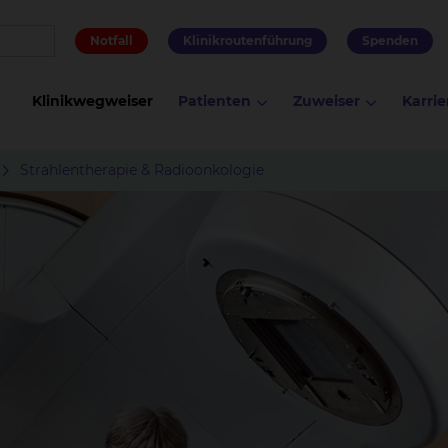
Notfall
Klinikroutenführung
Spenden
Klinikwegweiser
Patienten
Zuweiser
Karrie
Strahlentherapie & Radioonkologie