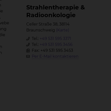
n
Strah­len­the­ra­pie &
ie
Ra­di­oon­ko­lo­gie
,
ewebe
Celler Straße 38, 38114
lung
Braunschweig
(Karte)
die
Tel.:
+49 531 595 3371
Tel.:
+49 531 595 3456
rn
Fax: +49 531 595 3453
m
Per E-Mail kontaktieren