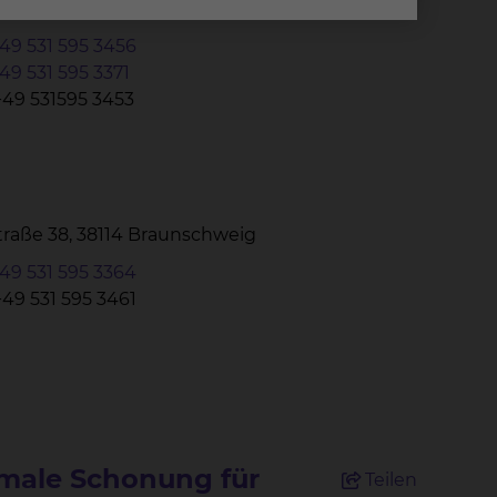
Straße 38, 38114 Braunschweig
49 531 595 3456
49 531 595 3371
+49 531595 3453
Straße 38, 38114 Braunschweig
49 531 595 3364
+49 531 595 3461
imale Schonung für
Teilen