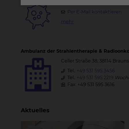
Celler Straße 38, 38114 Brau
Per E-Mail kontaktieren
mehr
Ambulanz der Strahlentherapie & Radioonko
Celler Straße 38, 38114 Brau
Tel.:
+49 531 595 3456
Tel.:
+49 531 595 2219
Woche
Fax: +49 531 595 3616
Aktuelles