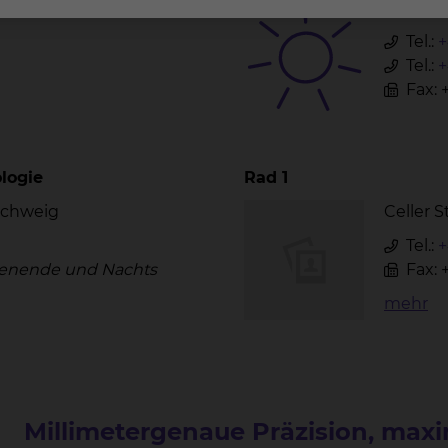
nschweig
Celler 
Tel.:
+
Tel.:
+
Fax: 
logie
Rad 1
nschweig
Celler 
Tel.:
+
nende und Nachts
Fax: 
mehr
Millimetergenaue Präzision, max