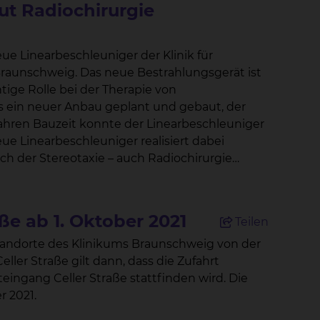
ut Radiochirurgie
eue Linearbeschleuniger der Klinik für
estrahlungsgerät ist
htige Rolle bei der Therapie von
 erlaubt
 auf einen bestimmten Zielpunkt – und dies
ße ab 1. Oktober 2021
Teilen
g des gesunden Gewebes zielgerichteter und
ter so hoch dosiert bestrahlt werden, dass
ngang Celler Straße stattfinden wird. Die
llt somit ab 1. Oktober 2021.