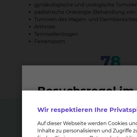
gynäkologische und urologische Tumore
pädiatrische Onkologie (Behandlung von 
Tumoren des Magen- und Darmbereiche
Arthrose
Tennisellenbogen
Fersensporn
78
Mitarbeiter und Mitarbeiterinnen arb
Strahlentherapie & Radioon
Wir respektieren Ihre Privats
Top Themen
Auf dieser Webseite werden Cookies un
Inhalte zu personalisieren und Zugriffe