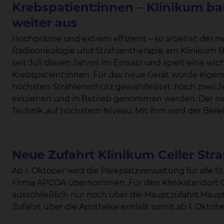
Krebspatient:innen – Klinikum ba
weiter aus
Hochpräzise und extrem effizient – so arbeitet der n
Radioonkologie und Strahlentherapie am Klinikum Braunschweig. Das neue B
seit Juli diesen Jahres im Einsatz und spielt eine wic
Krebspatient:innen. Für das neue Gerät wurde eigens ein neuer Anbau geplant und gebaut, der
höchsten Strahlenschutz gewährleistet. Nach zwei Jahren Bauzeit konnte der Linearbeschleuniger
einziehen und in Betrieb genommen werden. Der neue Linearbeschleuniger realisiert dabei
Technik auf höchstem Niveau. Mit ihm wird der Bereich der Stereotaxie – auch Radiochirurgie
genannt – am Klinikum Braunschweig weiter ausgebaut. Diese anspruchsvolle Technologie
die Konzentration von hochenergetischer Strahlung
mit millimetergenauer Präzision. Möglich wird dies u.a. durch Kippbewegungen der
Neue Zufahrt Klinikum Celler Stra
Bestrahlungsliege. Chefarzt Prof. Dr. Wolfgang Hoffmann macht deutlich: „Das Gerät erlaubt es,
auch in der Tiefe liegende Tumoren unter Schonun
Ab 1. Oktober wird die Parkplatzverwaltung für alle Standorte des Klinikums Braunschweig von der
schonender zu behandeln.“ Tumorgewebe kann mitun
Firma APCOA übernommen. Für den Klinikstandort Celler Straße gilt dann, dass die Zufahrt
es in nur einer Sitzung zerstört wird. Die Radiochirurgie sei mittlerweile in vielen Fällen eine echte
ausschließlich nur noch über die Hauptzufahrt Hauptei
Alternative zur Operation, so Hoffmann. Noch nie gab es in der Geschichte der Strahlentherapie so
Zufahrt über die Apotheke entfä
wenig Nebenwirkungen wie heute, erklärt Prof. Hoffmann. Risikoorgane wie z.B. der Hirnstamm,