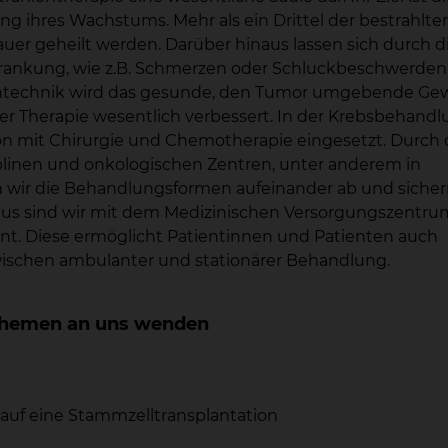
 ihres Wachstums. Mehr als ein Drittel der bestrahlte
uer geheilt werden. Darüber hinaus lassen sich durch d
rankung, wie z.B. Schmerzen oder Schluckbeschwerden
zintechnik wird das gesunde, den Tumor umgebende G
er Therapie wesentlich verbessert. In der Krebsbehand
ion mit Chirurgie und Chemotherapie eingesetzt. Durch 
linen und onkologischen Zentren, unter anderem in
n wir die Behandlungsformen aufeinander ab und siche
naus sind wir mit dem Medizinischen Versorgungszentru
nt. Diese ermöglicht Patientinnen und Patienten auch
wischen ambulanter und stationärer Behandlung.
n Themen an uns wenden
auf eine Stammzelltransplantation