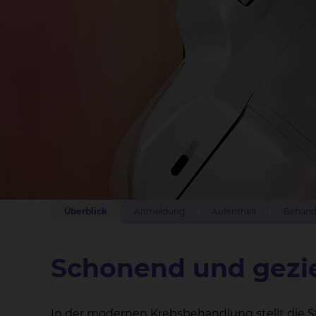
Überblick
Anmeldung
Aufenthalt
Behand
Schonend
und gezie
In der modernen Krebsbehandlung stellt die Stra