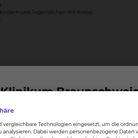
n
Kindern und Jugendlichen mit Krebs)
s
eiten im Team der
Bette 
kologie
phäre
d vergleichbare Technologien eingesetzt, um die ordn
 zu analysieren. Dabei werden personenbezogene Daten ve