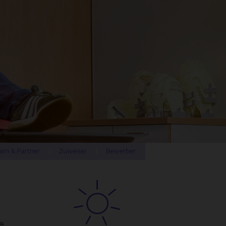
am & Partner
Zuweiser
Bewerber
e