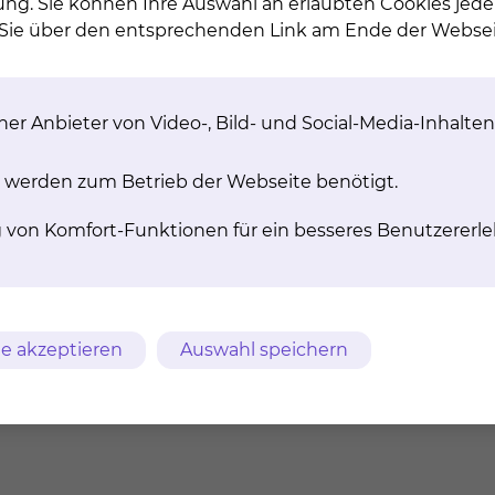
ung. Sie können Ihre Auswahl an erlaubten Cookies jede
n Sie über den entsprechenden Link am Ende der Websei
chythe­ra­pie
Ra­dio­chir­ur­gie/Ste­reo­t
Be­strah­lung
er Anbieter von Video-, Bild- und Social-Media-Inhalten
ytherapie ist eine Form
lentherapie, bei der eine
Als Stereotaxie bezeichnet man
uelle innerhalb oder in
aufwendige Hochpräzisionsbest
 werden zum Betrieb der Webseite benötigt.
elbarer Nähe des zu
der Strahlentherapie.
nden Gebietes im Körper
tienten mit Hilfe von
mehr
g von Komfort-Funktionen für ein besseres Benutzererle
atoren platziert wird.
mehr
e akzeptieren
Auswahl speichern
Praxis für Strahlenther