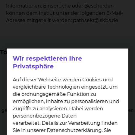
Informationen, Einsprüche oder Bescherden
können dem Instiut unter der folgenden E-Mail-
Adresse mitgeteilt werden: pathsekr@skbs.de
Top Themen
Wir respektieren Ihre
Privatsphäre
Auf dieser Webseite werden Cookies und
vergleichbare Technologien eingesetzt, um
His­to­lo­gie
die ordnungsgemäße Funktion zu
ermöglichen, Inhalte zu personalisieren und
Gewebekundliche Aufarbeitung von allen zur Einsendung
Zugriffe zu analysieren. Dabei werden
gelangenden Gewebetypen entsprechend der Fragestellungen
und aktuellen Richtlinien.
personenbezogene Daten
verarbeitet. Details zur Verarbeitung finden
Sie in unserer Datenschutzerklärung. Sie