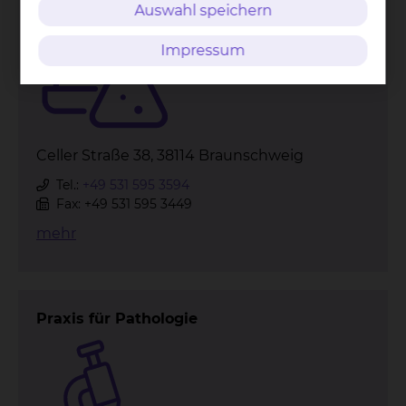
Auswahl speichern
Impressum
Celler Straße 38, 38114 Braunschweig
Tel.:
+49 531 595 3594
Fax: +49 531 595 3449
mehr
Praxis für Pathologie