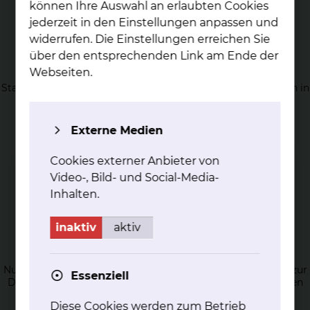
können Ihre Auswahl an erlaubten Cookies
jederzeit in den Einstellungen anpassen und
widerrufen. Die Einstellungen erreichen Sie
über den entsprechenden Link am Ende der
Im­mun­his­to­lo­gie
Webseiten.
Standardisierte Visualisierung der Lokalisation von Proteinen in
Zellen und Zellverbänden/ Geweben mittels
antikörpervermittelter Verfahren im Rahmen der
diagnostischen Tätigkeit und zur Charakterisierung
Externe Medien
therapeutisch relevanter Zielstrukturen.
Cookies externer Anbieter von
Video-, Bild- und Social-Media-
Inhalten.
inaktiv
aktiv
Histo­che­mie
Nutzung chemischer, meist enzymvermittelter Reaktionen zur
Essenziell
Darstellung von Zell- bzw. Gewebeeigenschaften im Rahmen
diagnostischer Algorithmen.
Diese Cookies werden zum Betrieb