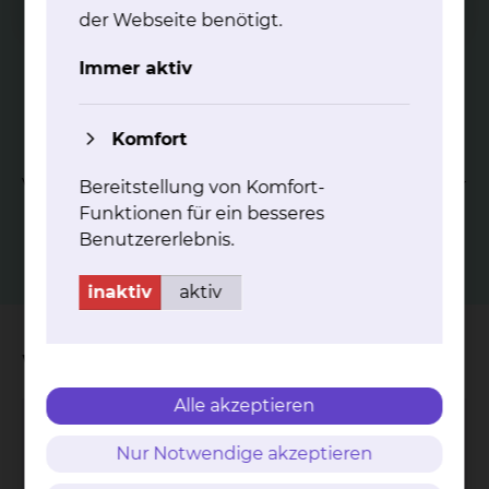
der Webseite benötigt.
Immer aktiv
Komfort
Zy­to­lo­gie
Verwendung von Zellpräparationen aus Flüssigkeiten oder
Bereitstellung von Komfort-
Abstrichen zur Diagnostik, die z. B. durch Verfahren der
Funktionen für ein besseres
Immunzytologie ergänzt wird.
Benutzererlebnis.
inaktiv
aktiv
Wichtige Kontakte
Alle akzeptieren
Zentrale Einrichtung für Molekulare
Nur Notwendige akzeptieren
Diagnostik