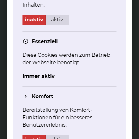
mehr
Inhalten.
inaktiv
aktiv
Essenziell
Dia­gnos­tik und Be­hand­lung von
Diese Cookies werden zum Betrieb
Asth­ma bron­chia­le
der Webseite benötigt.
Asthma wird durch eine chronisch entzündliche
Immer aktiv
Überempfindlichkeit der Atemwege charakterisiert
mehr
Komfort
Bereitstellung von Komfort-
Funktionen für ein besseres
Benutzererlebnis.
Dia­gnos­tik und Be­hand­lung von