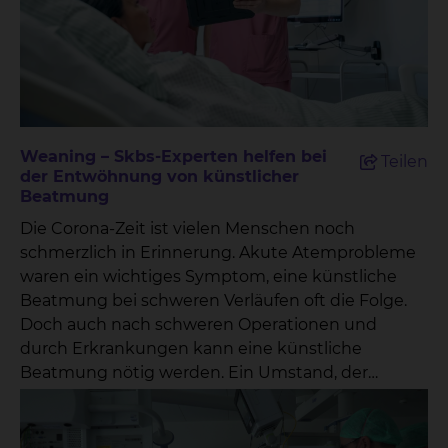
Weaning – Skbs-Experten helfen bei
Teilen
der Entwöhnung von künstlicher
Beatmung
Die Corona-Zeit ist vielen Menschen noch
schmerzlich in Erinnerung. Akute Atemprobleme
waren ein wichtiges Symptom, eine künstliche
Beatmung bei schweren Verläufen oft die Folge.
Doch auch nach schweren Operationen und
durch Erkrankungen kann eine künstliche
Beatmung nötig werden. Ein Umstand, der
schnellstmöglich behoben werden sollte, denn
bereits nach kurzer Zeit nimmt die Muskulatur
zum Atmen spürbar ab. Die Entwöhnung von der