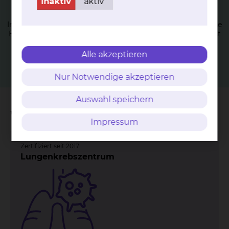
inaktiv
aktiv
in­fek­tiö­sen Lun­gen­er­kran­kun­gen
Infektiöse Lungenerkrankungen werden durch verschiedene
Erreger wie Bakterien, Viren, Pilze oder Parasiten ausgelöst
mehr
Alle akzeptieren
Nur Notwendige akzeptieren
Auswahl speichern
Wichtige Kontakte
Impressum
Zertifiziert seit 2017
Lungenkrebszentrum