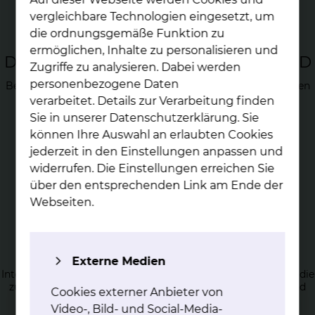
vergleichbare Technologien eingesetzt, um
die ordnungsgemäße Funktion zu
ermöglichen, Inhalte zu personalisieren und
Dia­gnos­tik und Be­hand­lung von COPD
Zugriffe zu analysieren. Dabei werden
personenbezogene Daten
Bei der COPD sind die unteren Atemwege, also die Bronchien
und die noch kleineren Bronchiolen betroffen.
verarbeitet. Details zur Verarbeitung finden
Sie in unserer Datenschutzerklärung. Sie
mehr
können Ihre Auswahl an erlaubten Cookies
jederzeit in den Einstellungen anpassen und
widerrufen. Die Einstellungen erreichen Sie
über den entsprechenden Link am Ende der
Webseiten.
Dia­gnos­tik und Be­hand­lung von
in­ter­sti­ti­el­len Lun­gen­er­kran­kun­gen
Externe Medien
Interstitielle Lungenerkrankungen (ILD) ist eine Erkrankung, die
zu einer Entzündung im Zwischengewebe (Interstitium) und
Cookies externer Anbieter von
den Lungenbläschen (Alveolen) führt.
Video-, Bild- und Social-Media-