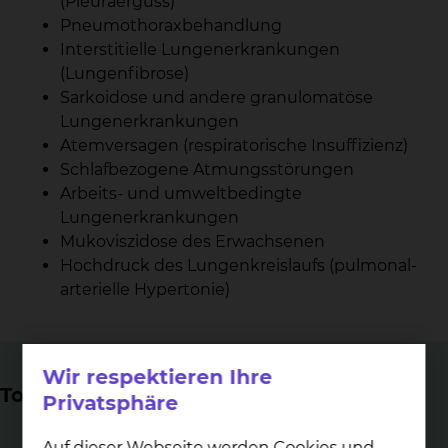
(Pleuraerguss)
Pneumothoraxbehandlung
Interstitielle Lungenerkrankungen
(Lungenfibrose)
Sarkoidose und andere granulomatöse
Lungenerkrankungen
Atemversagen (respiratorische Insuffizienz)
Schlafbezogene Atmungsstörungen
Arbeits- und umweltbedingte
Lungenerkrankungen
Mukoviszidose des Erwachsenen
Hochdruck des Lungenkreislaufs (pulmonal-
arterielle Hypertonie)
Wir respektieren Ihre
Top Themen
Privatsphäre
Auf dieser Webseite werden Cookies und