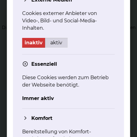
Hä­ma­to­lo­gi­sches La­bor
Cookies externer Anbieter von
Video-, Bild- und Social-Media-
Das Hämatologische Labor bietet die gesamte spezielle
Diagnostik von hämatologischen Erkrankungen an. Es werden
Inhalten.
täglich Blutbilder gemessen und differenziert.
mehr
inaktiv
aktiv
Essenziell
Diese Cookies werden zum Betrieb
der Webseite benötigt.
Pal­lia­tiv-Me­di­zin in der Hä­ma­to­lo­gie
und On­ko­lo­gie
Immer aktiv
Wir beraten Sie gerne zu allen Fragen rund um die
palliativmedizinische Betreuung
Komfort
mehr
Bereitstellung von Komfort-