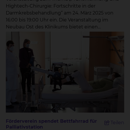
Hightech-Chirurgie: Fortschritte in der
Darmkrebsbehandlung“ am 24. März 2025 von
16:00 bis 19:00 Uhr ein. Die Veranstaltung im
Neubau Ost des Klinikums bietet einen
einzigartigen Einblick in die neuesten
Entwicklungen der Darmkrebsbehandlung und
setzt einen klaren Fokus auf die Bedeutung der
Früherkennung.
Veranstaltungsort:Zentralklinikum Braunschweig,
Neubau Ost,Fichtengrund 1, 38126 Braunschweig
Fachvorträge: 16:15 – 16:45 Uhr: „Darmkrebs
vermeiden und früh erkennen: Vorsorge und
Endoskopie im Fokus“Privatdozentin Dr. Henrike
Lenzen, Chefärztin der Klinik für Gastroenterologie,
Hepatologie, Interventionelle Endoskopie und
Diabetologie 17:00 – 17:30 Uhr: „Medikamentöse
Therapie in der Behandlungsstrategie von
Förderverein spendet Bettfahrrad für
Teilen
Darmtumoren“Prof. Dr. Jürgen Krauter, Chefarzt
Palliativstation