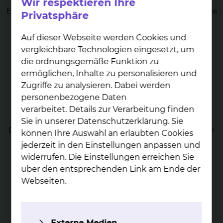
Wir respektieren Ihre
Unser Schwerpunkt ist die Diagnostik und Therapie aller
Erkrankungen des Blutes, des lymphatischen Systems sowie
Privatsphäre
aller Tumorerkrankungen.
mehr
Auf dieser Webseite werden Cookies und
vergleichbare Technologien eingesetzt, um
die ordnungsgemäße Funktion zu
ermöglichen, Inhalte zu personalisieren und
Zugriffe zu analysieren. Dabei werden
personenbezogene Daten
verarbeitet. Details zur Verarbeitung finden
The­ra­pie von Tu­mor­er­kran­kun­gen
Sie in unserer Datenschutzerklärung. Sie
Bei der Diagnose von Krebs werden bildgebende Verfahren
können Ihre Auswahl an erlaubten Cookies
eingesetzt und die Analyse von Zell- und Gewebeproben
jederzeit in den Einstellungen anpassen und
durchgeführt.
widerrufen. Die Einstellungen erreichen Sie
mehr
über den entsprechenden Link am Ende der
Webseiten.
Externe Medien