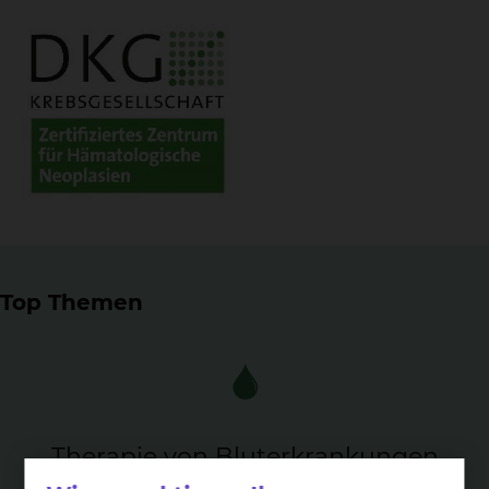
Top Themen
The­ra­pie von Blu­ter­kran­kun­gen