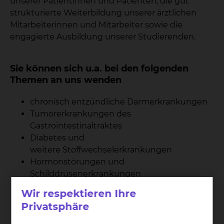
unserer Patientinnen und Patienten, die gut
strukturierte Weiterbildung unserer ärztlichen
Mitarbeiterinnen und Mitarbeiter sowie die
engagierte Ausbildung unserer Studierenden.
Sie können sich u.a. bei den folgenden
Themen an uns wenden
chronisch entzündliche Darmerkrankungen
Tumorerkrankungen des
Gastrointestinaltraktes
Diabetes und
weitere Stoffwechselerkrankungen
Hormonstörungen und
Schilddrüsenerkrankungen
Wir respektieren Ihre
102
Privatsphäre