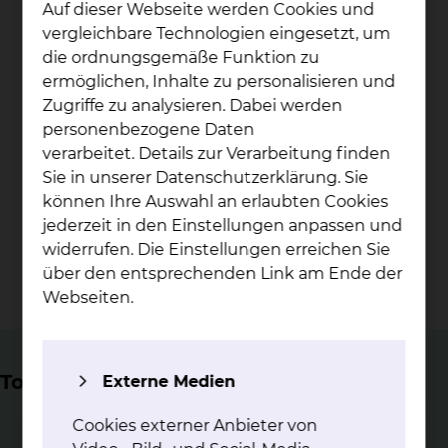
Auf dieser Webseite werden Cookies und
Betten
vergleichbare Technologien eingesetzt, um
die ordnungsgemäße Funktion zu
> 5.000
ermöglichen, Inhalte zu personalisieren und
Zugriffe zu analysieren. Dabei werden
personenbezogene Daten
stationäre Patientinnen und Patienten jährlich
verarbeitet. Details zur Verarbeitung finden
Sie in unserer Datenschutzerklärung. Sie
6.000
können Ihre Auswahl an erlaubten Cookies
jederzeit in den Einstellungen anpassen und
widerrufen. Die Einstellungen erreichen Sie
diagnostische und therapeutische Endoskopien
über den entsprechenden Link am Ende der
jährlich
Webseiten.
Top Themen
Externe Medien
Cookies externer Anbieter von