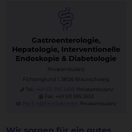
Gas­tro­en­te­ro­lo­gie,
He­pa­to­lo­gie, In­ter­ven­tio­nel­le
En­do­sko­pie & Dia­be­to­lo­gie
Privatambulanz
Fichtengrund 1, 38126 Braunschweig
Tel.:
+49 531 595 2450
Privatambulanz
Fax: +49 531 595 2653
Per E-Mail kontaktieren
Privatambulanz
Wir sorgen für ein gutes