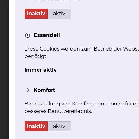
inaktiv
aktiv
Radiologie & Nuklearmedizin
Essenziell
Diese Cookies werden zum Betrieb der Webse
benötigt.
Immer aktiv
Fichtengrund 1, 38126 Braunschweig
Tel.:
+49 531 595 2406
Komfort
Fax: +49 531 595 2696
Per E-Mail kontaktieren
Bereitstellung von Komfort-Funktionen für ei
mehr
besseres Benutzererlebnis.
inaktiv
aktiv