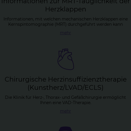
In­for­ma­tio­nen zur MRT-Taug­lich­keit der
Herz­klap­pen
Informationen, mit welchen mechanischen Herzklappen eine
Kernspintomographie (MRT) durchgeführt werden kann
mehr
Chir­ur­gi­sche Herz­in­suf­fi­zi­enz­the­ra­pie
(Kunst­herz/LVAD/ECLS)
Die Klinik für Herz-, Thorax- und Gefäßchirurgie ermöglicht
Ihnen eine VAD-Therapie.
mehr