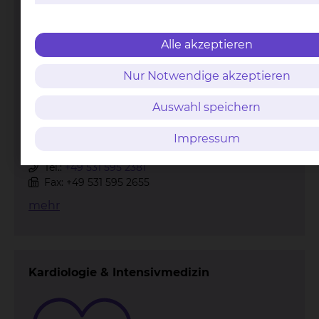
Nephrologie & Blutreinigung
Alle akzeptieren
Nur Notwendige akzeptieren
Auswahl speichern
Impressum
Fichtengrund 1, 38126 Braunschweig
Tel.:
+49 531 595 2381
Fax: +49 531 595 2655
mehr
Kardiologie & Intensivmedizin