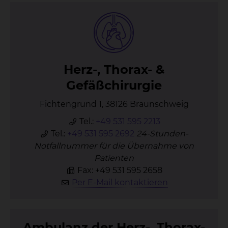
Herz-, Tho­rax- &
Ge­fäß­chir­ur­gie
Fichtengrund 1, 38126 Braunschweig
Tel.:
+49 531 595 2213
Tel.:
+49 531 595 2692
24-Stunden-
Notfallnummer für die Übernahme von
Patienten
Fax: +49 531 595 2658
Per E-Mail kontaktieren
Am­bu­lanz der Herz-, Tho­rax-