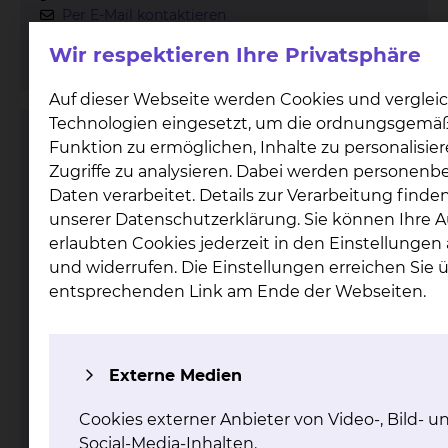
Per E-Mail kontaktieren
mehr
Wir respektieren Ihre Privatsphäre
Auf dieser Webseite werden Cookies und verglei
Technologien eingesetzt, um die ordnungsgemä
Zertifiziertes Shunt-Referenzzentrum
Funktion zu ermöglichen, Inhalte zu personalisie
Zugriffe zu analysieren. Dabei werden personen
Daten verarbeitet. Details zur Verarbeitung finden
unserer Datenschutzerklärung. Sie können Ihre 
erlaubten Cookies jederzeit in den Einstellunge
und widerrufen. Die Einstellungen erreichen Sie 
entsprechenden Link am Ende der Webseiten.
Fichtengrund 1, 38126 Braunschweig
Tel.:
+49 531 595 2381
Externe Medien
mehr
Cookies externer Anbieter von Video-, Bild- u
Social-Media-Inhalten.