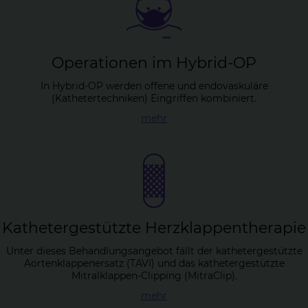
Ope­ra­tio­nen im Hy­brid-OP
In Hybrid-OP werden offene und endovaskuläre
(Kathetertechniken) Eingriffen kombiniert.
mehr
Ka­the­ter­ge­stütz­te Herz­klap­pen­the­ra­pie
Unter dieses Behandlungsangebot fällt der kathetergestützte
Aortenklappenersatz (TAVI) und das kathetergestützte
Mitralklappen-Clipping (MitraClip).
mehr