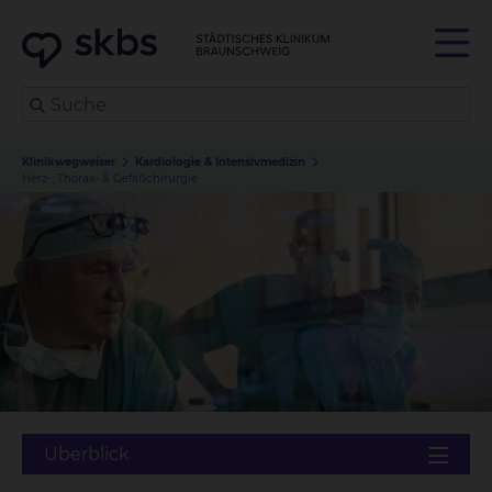
Klinikwegweiser
Kardiologie & Intensivmedizin
Herz-, Thorax- & Gefäßchirurgie