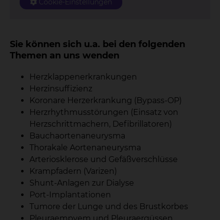
Cookie-Einstellungen
Sie können sich u.a. bei den folgenden
Themen an uns wenden
Herzklappenerkrankungen
Herzinsuffizienz
Koronare Herzerkrankung (Bypass-OP)
Herzrhythmusstörungen (Einsatz von
Herzschrittmachern, Defibrillatoren)
Bauchaortenaneurysma
Thorakale Aortenaneurysma
Arteriosklerose und Gefäßverschlüsse
Krampfadern (Varizen)
Shunt-Anlagen zur Dialyse
Port-Implantationen
Tumore der Lunge und des Brustkorbes
Pleuraempyem und Pleuraergüssen