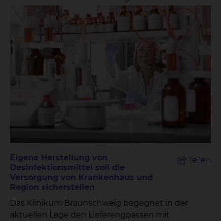
medizinische Versorgung in Krankenhäusern. Die
Apotheke an der Celler Straße ist hochmodern
und Vorreiter auf dem Gebiet der
Arzneimittelversorgung.
Eigene Herstellung von
Teilen
Desinfektionsmittel soll die
Versorgung von Krankenhaus und
Region sicherstellen
Das Klinikum Braunschweig begegnet in der
aktuellen Lage den Lieferengpässen mit