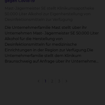
gegen Covid-19
Mast-Jägermeister SE stellt Klinikumsapotheke
50.000 Liter Alkohol zur Eigenherstellung von
Desinfektionsmitteln zur Verfügung
Die Unternehmerfamilie Mast stellt über ihr
Unternehmen Mast- Jägermeister SE 50.000 Liter
Alkohol für die Herstellung von
Desinfektionsmitteln für medizinische
Einrichtungen in der Region zur Verfügung.Die
Unternehmerfamilie stellt dem Klinikum
Braunschweig auf Anfrage über ihr Unternehmen
50.000 Liter Alkohol zur Verfügung, dieser wird mit
Unterstützung der Feuerwehr Braunschweig zur
Apotheke des Städtischen Klinikums
1
2
3
Braunschweig gebracht werden.In der
Krankenhausapotheke erfolgt die Herstellung
zum Hände- Desinfektionsmittel für die
Krankenhäuser der Region.Schon vor zwei