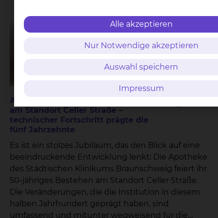
Alle akzeptieren
Nur Notwendige akzeptieren
Auswahl speichern
Impressum
Apotheke feiert 50-jähriges Jubiläum
Teilen
am Standort Celler Straße –
technischer Fortschritt prägte die
fünf Jahrzehnte
Es ist ein stolzes Jubiläum, das den Blick auf eine
beeindruckende Entwicklung lenkt: Die Apotheke
des Städtischen Klinikums Braunschweig feiert ihr
50-jähriges Bestehen am Standort Celler Straße.
Die Veränderungen, die die Institution in diesem
halben Jahrhundert geprägt haben, sind
umfassend und mitunter wegweisend für die