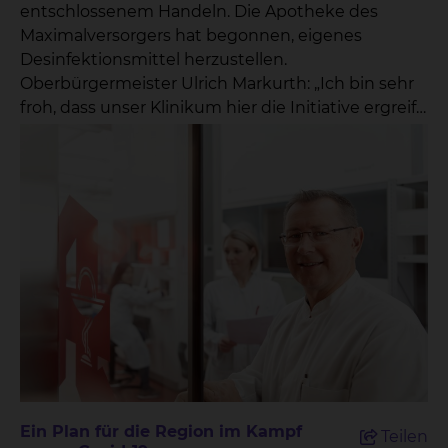
entschlossenem Handeln. Die Apotheke des
Maximalversorgers hat begonnen, eigenes
Desinfektionsmittel herzustellen.
Oberbürgermeister Ulrich Markurth: „Ich bin sehr
froh, dass unser Klinikum hier die Initiative ergreift
und die Möglichkeiten seiner eigenen Apotheke
nutzt. Das ist ein wichtiger Beitrag, um die
gesundheitliche Versorgung in unserer Region
auch in der schwierigen gegenwärtigen Situation
sicherzustellen.“
Ein Plan für die Region im Kampf
Teilen