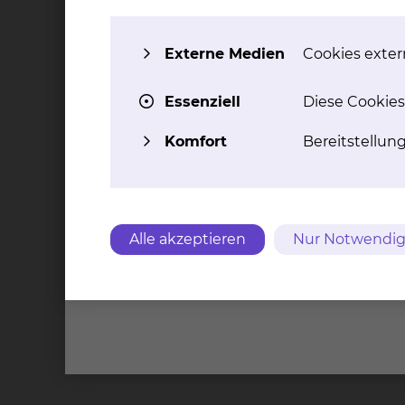
Blutgasanalysen
Lungenfunktionen
Externe Medien
Cookies extern
Blutentnahmen
prä- und poststationäre Besuche
Essenziell
Diese Cookies
Kontakt
Impressu
Komfort
Bereitstellun
Städtis
Brauns
Alle akzeptieren
Nur Notwendig