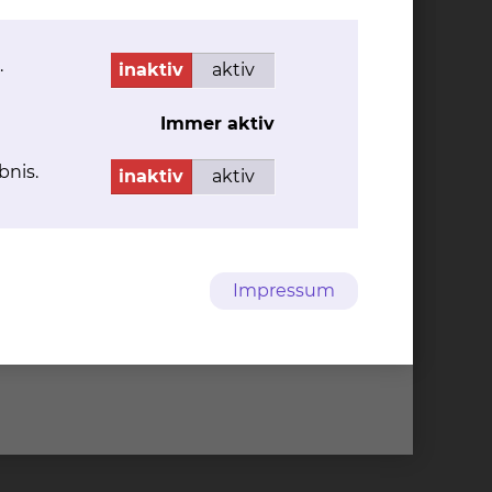
.
inaktiv
aktiv
Immer aktiv
Cookie Einstellungen
bnis.
inaktiv
aktiv
95-0
info@klinikum-braunschweig.de
95-1322
www.klinikum-braunschweig.de
Impressum