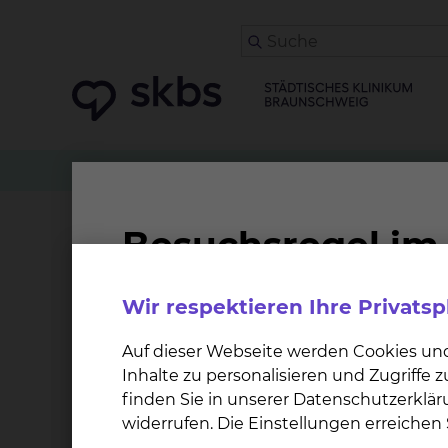
Klinikwegweiser
Frauenheilkunde
MHO Diag
MHO Diagnostik
Wir respektieren Ihre Privats
Diagnostischer Bereich mit
EKG
Auf dieser Webseite werden Cookies un
Sonographie
Inhalte zu personalisieren und Zugriffe
Punktionen
finden Sie in unserer Datenschutzerklär
LZ RR
widerrufen. Die Einstellungen erreiche
LZ EKG