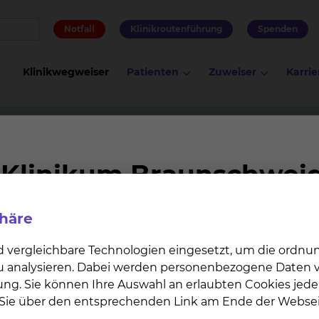
Notfall
Klinikroutenführung
Spenden
Klinikwegweiser
Patienten
Zuweiser
Karrie
nostik
phäre
d vergleichbare Technologien eingesetzt, um die ordn
 zu analysieren. Dabei werden personenbezogene Daten ve
ung. Sie können Ihre Auswahl an erlaubten Cookies jede
n Sie über den entsprechenden Link am Ende der Websei