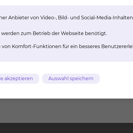
er Anbieter von Video-, Bild- und Social-Media-Inhalten
 werden zum Betrieb der Webseite benötigt.
m
AVB
Datenschutz
Bildnachweise
Entgelttransparenz
g von Komfort-Funktionen für ein besseres Benutzererle
ches Klinikum
Freisestr. 9/10
Tel.: 0531/5
chweig gGmbH
38118 Braunschweig
Fax: 0531/5
e akzeptieren
Auswahl speichern