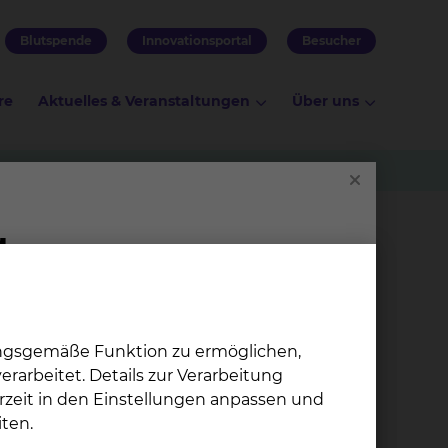
Blutspende
Innovationsportal
Besucher
re
Aktuelles & Veranstaltungen
Über uns
Ute Nar­a­jek
ungsgemäße Funktion zu ermöglichen,
Celler Straße 38, 38114
rarbeitet. Details zur Verarbeitung
Braunschweig
rzeit in den Einstellungen anpassen und
Tel.:
+49 531 595 3108
ten.
Per E-Mail kontaktieren