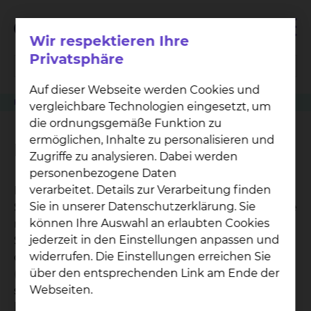
Wir respektieren Ihre
Privatsphäre
Auf dieser Webseite werden Cookies und
Klinikwegweiser
Kinderchirurgie & Kinderurologie
KEKS e.V.
vergleichbare Technologien eingesetzt, um
die ordnungsgemäße Funktion zu
ermöglichen, Inhalte zu personalisieren und
KEKS e.V.
Zugriffe zu analysieren. Dabei werden
personenbezogene Daten
verarbeitet. Details zur Verarbeitung finden
KEKS e.V., der Patienten- und
Sie in unserer Datenschutzerklärung. Sie
Selbsthilfeorganisation für
K
inder und
E
rwachsene
können Ihre Auswahl an erlaubten Cookies
mit
k
ranker
S
peiseröhre. KEKS unterstützt im
jederzeit in den Einstellungen anpassen und
Schwerpunkt Menschen, die mit einer nicht
widerrufen. Die Einstellungen erreichen Sie
durchgängigen Speiseröhre geboren werden
über den entsprechenden Link am Ende der
(Ösophagusatresie). Ohne sofortige Hilfe müssen
Webseiten.
sie sterben. KEKS-Patienten sind nach der
lebensrettenden
Operation
nicht gesund. Zwei