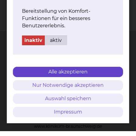
Bereitstellung von Komfort-
Funktionen für ein besseres
Kontakt
Impressum
AVB
Datenschutz
Benutzererlebnis.
Bildnachweise
Entgelttransparenz
Cookie Einstellungen
inaktiv
aktiv
Städtisches Klinikum
Braunschweig gGmbH
Alle akzeptieren
Freisestr. 9/10
Nur Notwendige akzeptieren
38118 Braunschweig
Auswahl speichern
Tel.: 0531/595-0
Fax: 0531/595-1322
Impressum
info@klinikum-braunschweig.de
www.klinikum-braunschweig.de