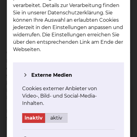
Hilfe bei der Auslegung von
verarbeitet. Details zur Verarbeitung finden
Patientenverfügungen
Sie in unserer Datenschutzerklärung. Sie
Erstellung von Leitlinien zu ethischen
können Ihre Auswahl an erlaubten Cookies
Themen
jederzeit in den Einstellungen anpassen und
Fortbildung in pflege- und medizinethischen
widerrufen. Die Einstellungen erreichen Sie
Fragestellungen
über den entsprechenden Link am Ende der
Webseiten.
Wenn Sie beispielsweise als Bevollmächtigter oder
Betreuer für Ihren im Moment nicht
einwilligungsfähigen Patienten eine
Externe Medien
stellvertretende Entscheidung treffen müssen,
können Sie sich von einem Mitglied des
Cookies externer Anbieter von
Ethikkomitees oder im Rahmen einer Ethischen
Video-, Bild- und Social-Media-
Fallbesprechung beraten lassen.
Inhalten.
Dabei kann es sich möglicherweise um eine der
inaktiv
aktiv
folgenden Fragen handeln:
Soll eine künstliche Ernährung durchgeführt