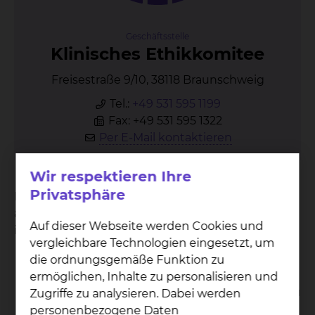
Geschäftsstelle
Kli­ni­sches Ethik­ko­mi­tee
Freisestraße 9/10, 38118 Braunschweig
Tel.:
+49 531 595 1199
Fax: +49 531 595 1322
Per E-Mail kontaktieren
Wir respektieren Ihre
Privatsphäre
Das Klinische Ethikkomitee (häufig als "KEK"
abgekürzt) beschäftigt sich mit ethischen Fragen
Auf dieser Webseite werden Cookies und
in Medizin und Pflege und hat folgende Aufgaben:
vergleichbare Technologien eingesetzt, um
Moderation von Ethischen
die ordnungsgemäße Funktion zu
Fallbesprechungen
ermöglichen, Inhalte zu personalisieren und
Beratung von Patient/-innen /Angehörigen zu
Zugriffe zu analysieren. Dabei werden
ethischen Fragestellungen
personenbezogene Daten