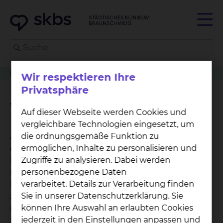
Klinikwegweiser
Frauenheilkunde
Wochenbettstation B24
Wir respektieren Ihre
Privatsphäre
Wochenbettstation B24
Auf dieser Webseite werden Cookies und
vergleichbare Technologien eingesetzt, um
die ordnungsgemäße Funktion zu
Auf unserer Wochenbettstation werden Sie von
ermöglichen, Inhalte zu personalisieren und
einem interdisziplinären Team aus Hebammen,
Zugriffe zu analysieren. Dabei werden
Pflegefachkräften und einer Stillspezialistin
personenbezogene Daten
(IBCLC) ganzheitlich beraten und betreut. Je eine
verarbeitet. Details zur Verarbeitung finden
Bezugsperson pro Dienst ist für Sie und Ihr Kind
Sie in unserer Datenschutzerklärung. Sie
zuständig. „Rooming-In“ ist selbstverständlich,
können Ihre Auswahl an erlaubten Cookies
niemand wird Sie ohne dringende medizinische
jederzeit in den Einstellungen anpassen und
Notwendigkeit von Ihrem Kind trennen. Ihnen