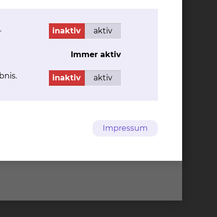
Per E-Mail kontaktieren
.
inaktiv
aktiv
Cookie Einstellungen
Immer aktiv
95-0
info@klinikum-braunschweig.de
95-1322
www.klinikum-braunschweig.de
bnis.
inaktiv
aktiv
Impressum