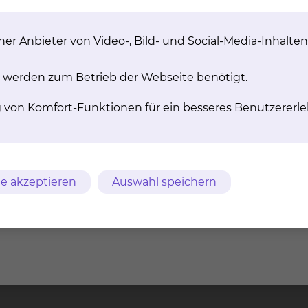
er Anbieter von Video-, Bild- und Social-Media-Inhalten
m
AVB
Datenschutz
Bildnachweise
Entgelttransparenz
 werden zum Betrieb der Webseite benötigt.
ches Klinikum
Freisestr. 9/10
Tel.: 0531/5
chweig gGmbH
38118 Braunschweig
Fax: 0531/5
g von Komfort-Funktionen für ein besseres Benutzererle
e akzeptieren
Auswahl speichern