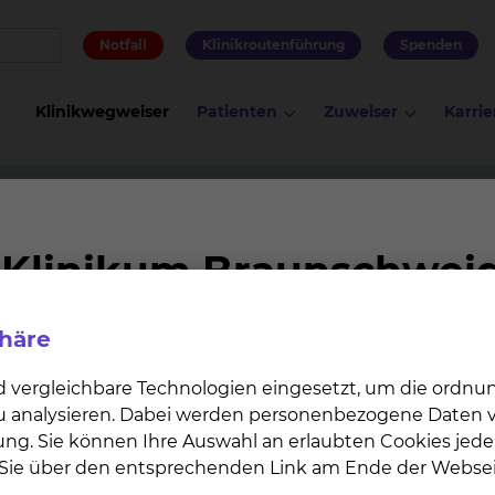
Notfall
Klinikroutenführung
Spenden
Klinikwegweiser
Patienten
Zuweiser
Karrie
MC / MHO 4 - Hämatologische Schwerpunktstation
ogische Schwerpunktstation
phäre
hwerpunktstation der Klinik. Sie ist spezialisiert auf d
ankungen. Insbesondere werden auf dieser Station Pa
d vergleichbare Technologien eingesetzt, um die ordn
mphomen betreut, außerdem werden dort die
 zu analysieren. Dabei werden personenbezogene Daten ve
tion durchgeführt.
ung. Sie können Ihre Auswahl an erlaubten Cookies jede
n Sie über den entsprechenden Link am Ende der Websei