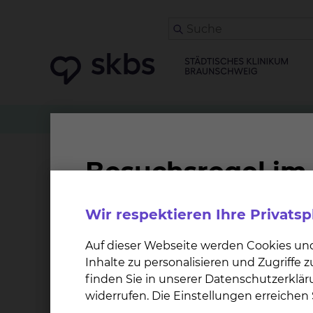
Klinikwegweiser
Hämatologie & Onkologie
I
IMC / MHO 4 - Hämatol
Wir respektieren Ihre Privats
Die Station IMC3/MHO4 ist die hämatologische Sc
Therapie von komplexen hämatologischen Erkr
Auf dieser Webseite werden Cookies un
mit akuten Leukämien und hochmalignen Ly
Inhalte zu personalisieren und Zugriffe
Hochdosistherapien mit Stammzelltransplanta
finden Sie in unserer Datenschutzerklär
widerrufen. Die Einstellungen erreiche