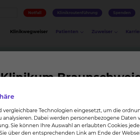
Notfall
Klinikroutenführung
Spenden
Klinikwegweiser
Patienten
Zuweiser
Karrie
e
Dr. Götz Kawalla
phäre
d vergleichbare Technologien eingesetzt, um die ordn
 zu analysieren. Dabei werden personenbezogene Daten ve
ung. Sie können Ihre Auswahl an erlaubten Cookies jede
n Sie über den entsprechenden Link am Ende der Websei