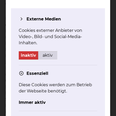
enge Zusammenarbeit.
Das Pankreaskarzinomzentrum ist ein hoch
Externe Medien
qualifiziertes Zentrum für die Prävention,
Cookies externer Anbieter von
Früherkennung, Diagnostik und Therapie von
Video-, Bild- und Social-Media-
unterschiedlichen Krebserkrankungen im
Inhalten.
Bauchraum. Zusammen mit dem
Darmkrebszentrum, beide sind durch die
inaktiv
aktiv
Deutsche Krebsgesellschaft (DKG) als Fachzentren
zertifiziert sind, bieten es den Menschen in der
Region eine onkologische Versorgung auf
Essenziell
universitärem Niveau. Unter dem Dach des Cancer
Center Braunschweig (CCB) werden die Fälle aller
Diese Cookies werden zum Betrieb
Patientinnen und Patienten mit einer bösartigen
der Webseite benötigt.
Erkrankung in Tumorkonferenzen gemeinsam mit
Spezialistinnen und Spezialisten anderer
Immer aktiv
Fachrichtungen begutachtet. So kann jeweils
individuell die beste Behandlung beschlossen und