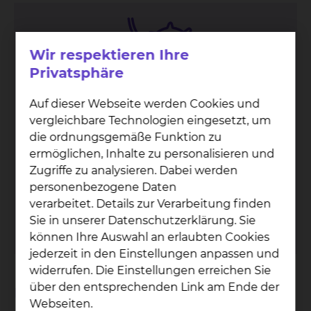
Wir respektieren Ihre
Privatsphäre
Auf dieser Webseite werden Cookies und
vergleichbare Technologien eingesetzt, um
Pan­kre­as­kar­zi­nom­zen­trum
die ordnungsgemäße Funktion zu
ermöglichen, Inhalte zu personalisieren und
Fichtengrund 1, 38126 Braunschweig
Zugriffe zu analysieren. Dabei werden
Tel.:
+49 531 595 2260
Kassenambulanz
personenbezogene Daten
Tel.:
+49 531 595 2280
Privatambulanz
verarbeitet. Details zur Verarbeitung finden
Fax: +49 531 595 2090
Privatambulanz
Sie in unserer Datenschutzerklärung. Sie
Fax: +49 531 595 2656
Kassenambulanz
können Ihre Auswahl an erlaubten Cookies
jederzeit in den Einstellungen anpassen und
widerrufen. Die Einstellungen erreichen Sie
über den entsprechenden Link am Ende der
Umfassend versorgt durch
Webseiten.