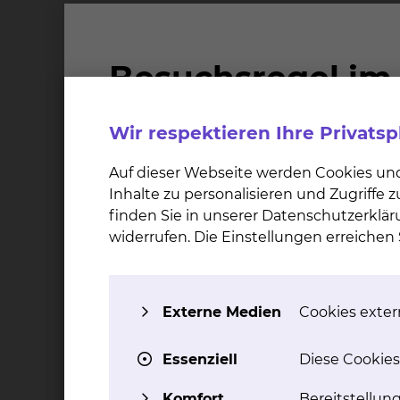
Beruflicher Werdegang
Seit 2005
Oberarzt Kardiologie & Angiologie
Städtisches Klinikum Braunschweig
Wir respektieren Ihre Privats
2003 - 2005
Auf dieser Webseite werden Cookies un
Assistenzarzt Kardiologie & Angiologie
Inhalte zu personalisieren und Zugriffe
Städtisches Klinikum Braunschweig
finden Sie in unserer Datenschutzerklär
widerrufen. Die Einstellungen erreiche
Seit 1999
Tätigkeit als Notarzt/Leitender Notarzt
1994 - 2003
Externe Medien
Cookies extern
Ausbildung zum Internisten und Kardiologen
Heinrich Heine Universität Düsseldorf
Essenziell
Diese Cookies
Komfort
Bereitstellun