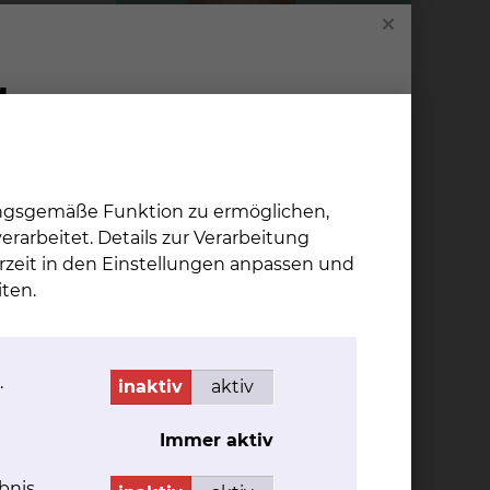
ungsgemäße Funktion zu ermöglichen,
rarbeitet. Details zur Verarbeitung
Leitender Oberarzt Kardiologie &
Intensivmedizin
rzeit in den Einstellungen anpassen und
Dr. Frank Grad­aus
ten.
Fichtengrund 1, 38126
Braunschweig
.
inaktiv
aktiv
Tel.:
+49 531 595 2252
Per E-Mail kontaktieren
Immer aktiv
bnis.