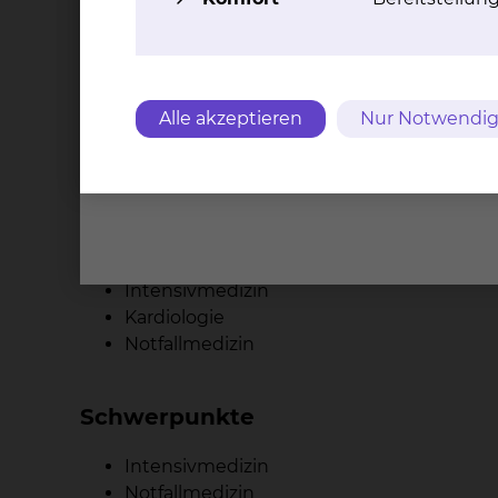
Qualifikation
Facharzt für Innere Medizin
Kardiologie
Internistische Intensivmedizin
Alle akzeptieren
Nur Notwendig
Zusatzbezeichnung: Notfallmedizin, Leite
Fachgebiete
Innere Medizin
Intensivmedizin
Kardiologie
Notfallmedizin
Schwerpunkte
Intensivmedizin
Notfallmedizin