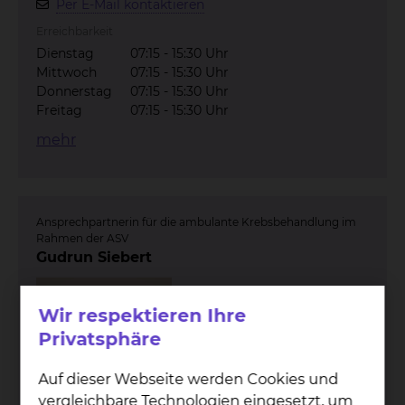
Per E-Mail kontaktieren
Erreichbarkeit
Dienstag
07:15 - 15:30 Uhr
Mittwoch
07:15 - 15:30 Uhr
Donnerstag
07:15 - 15:30 Uhr
Freitag
07:15 - 15:30 Uhr
mehr
Ansprechpartnerin für die ambulante Krebsbehandlung im
Rahmen der ASV
Gudrun Siebert
Wir respektieren Ihre
Privatsphäre
Auf dieser Webseite werden Cookies und
vergleichbare Technologien eingesetzt, um