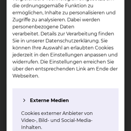
die ordnungsgemäße Funktion zu
Celler Straße 38, 38114 Braunschweig
ermöglichen, Inhalte zu personalisieren und
Zugriffe zu analysieren. Dabei werden
Tel.:
+49 531 595 3089
Per E-Mail kontaktieren
personenbezogene Daten
verarbeitet. Details zur Verarbeitung finden
Erreichbarkeit
Sie in unserer Datenschutzerklärung. Sie
Montag
08:00 - 15:00 Uhr
können Ihre Auswahl an erlaubten Cookies
Dienstag
08:00 - 15:00 Uhr
Mittwoch
08:00 - 15:00 Uhr
jederzeit in den Einstellungen anpassen und
Donnerstag
08:00 - 15:00 Uhr
widerrufen. Die Einstellungen erreichen Sie
Freitag
08:00 - 13:30 Uhr
über den entsprechenden Link am Ende der
Webseiten.
Ansprechpartner für Pneumologie, Gastroenterologie,
Urologie, Chirurgie, Neurologie, Neurochirurgie und HTG
Externe Medien
Steffen Ewers
Cookies externer Anbieter von
Video-, Bild- und Social-Media-
Inhalten.