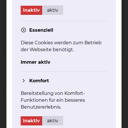
inaktiv
aktiv
Essenziell
Celler Straße 38, 38114 Braunschweig
Tel.:
+49 531 595 2006
Diese Cookies werden zum Betrieb
Per E-Mail kontaktieren
der Webseite benötigt.
Erreichbarkeit
Montag
08:30 - 13:30 Uhr
Immer aktiv
Dienstag
08:00 - 13:00 Uhr
Mittwoch
08:30 - 13:30 Uhr
Donnerstag
08:30 - 13:30 Uhr
Komfort
Bereitstellung von Komfort-
Funktionen für ein besseres
Ansprechpartnerin für Frauenklinik, Mund-, Kiefer- &
Benutzererlebnis.
Plastische Gesichtschirurgie
Christina Sauer
inaktiv
aktiv