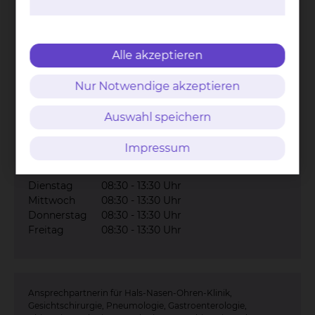
Alle akzeptieren
Nur Notwendige akzeptieren
Celler Straße 38, 38114 Braunschweig
Auswahl speichern
Tel.:
+49 531 595 3689
Per E-Mail kontaktieren
Impressum
Erreichbarkeit
Dienstag
08:30 - 13:30 Uhr
Mittwoch
08:30 - 13:30 Uhr
Donnerstag
08:30 - 13:30 Uhr
Freitag
08:30 - 13:30 Uhr
Ansprechpartnerin für Hals-Nasen-Ohren-Klinik,
Gesichtschirurgie, Pneumologie, Gastroenterologie,