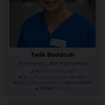
Ta­rik Bad­do­uh
Fichtengrund 1, 38126 Braunschweig
Tel.:
+49 531 595 2680
Per E-Mail kontaktieren
dienstlich
Per E-Mail kontaktieren
betriebsrätlich
Pieper:
962 2275