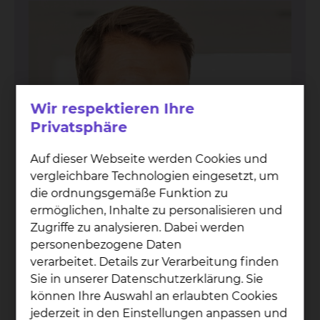
Wir respektieren Ihre
Privatsphäre
Auf dieser Webseite werden Cookies und
vergleichbare Technologien eingesetzt, um
die ordnungsgemäße Funktion zu
ermöglichen, Inhalte zu personalisieren und
Zugriffe zu analysieren. Dabei werden
personenbezogene Daten
verarbeitet. Details zur Verarbeitung finden
Sie in unserer Datenschutzerklärung. Sie
Tho­mas Han­hus
können Ihre Auswahl an erlaubten Cookies
Salzdahlumer Straße 90, 38126 Braunschweig
jederzeit in den Einstellungen anpassen und