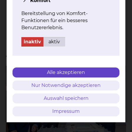
Komfort
Celler Straße 38, 38114 Braunschweig
Tel.:
+49 531 595 3594
Bereitstellung von Komfort-
Fax: +49 531 595 3449
Funktionen für ein besseres
mehr
Benutzererlebnis.
inaktiv
aktiv
Aktuelles
Alle akzeptieren
Nur Notwendige akzeptieren
Auswahl speichern
Impressum