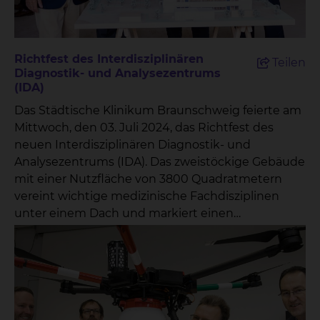
Richtfest des Interdisziplinären
Teilen
Diagnostik- und Analysezentrums
(IDA)
Das Städtische Klinikum Braunschweig feierte am
Mittwoch, den 03. Juli 2024, das Richtfest des
neuen Interdisziplinären Diagnostik- und
Analysezentrums (IDA). Das zweistöckige Gebäude
mit einer Nutzfläche von 3800 Quadratmetern
vereint wichtige medizinische Fachdisziplinen
unter einem Dach und markiert einen
bedeutenden Fortschritt in der regionalen
Gesundheitsversorgung.Das IDA wird Bereiche
wie das Institut für Mikrobiologie, Infektiologie,
Laboratoriumsmedizin und Krankenhaushygiene
(MILKy), Pathologie, Molekulare Pathologie und
Transfusionsmedizin beherbergen. Diese