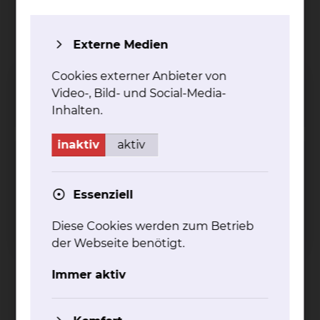
Celler Straße 38, 38114 Braunschweig
Tel.:
+49 531 595 3312
Externe Medien
Fax: +49 531 595 3449
Per E-Mail kontaktieren
Cookies externer Anbieter von
Video-, Bild- und Social-Media-
mehr
Inhalten.
inaktiv
aktiv
Zentrale Einrichtung für Molekulare
Diagnostik
Essenziell
Diese Cookies werden zum Betrieb
der Webseite benötigt.
Immer aktiv