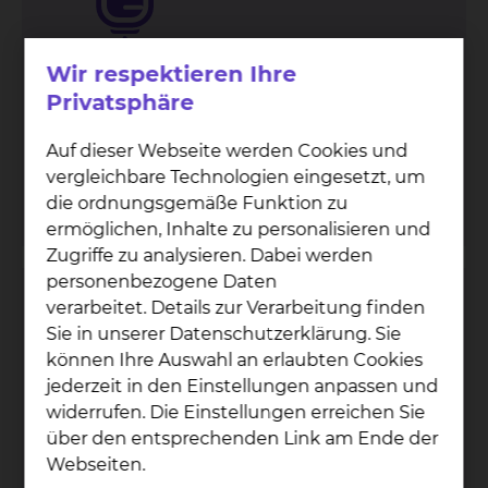
Wir respektieren Ihre
Privatsphäre
Celler Straße 38, 38114 Braunschweig
Tel.:
+49 531 595 3257
Auf dieser Webseite werden Cookies und
Fax: +49 531 595 3758
vergleichbare Technologien eingesetzt, um
mehr
die ordnungsgemäße Funktion zu
ermöglichen, Inhalte zu personalisieren und
Zugriffe zu analysieren. Dabei werden
personenbezogene Daten
Pathologie
verarbeitet. Details zur Verarbeitung finden
Sie in unserer Datenschutzerklärung. Sie
können Ihre Auswahl an erlaubten Cookies
jederzeit in den Einstellungen anpassen und
widerrufen. Die Einstellungen erreichen Sie
über den entsprechenden Link am Ende der
Webseiten.