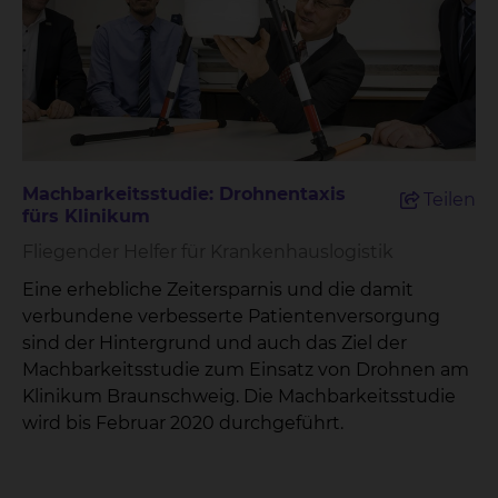
räumliche Nähe und die moderne Ausstattung
ermöglichen eine optimierte Nutzung digitaler
Anwendungen und bieten sowohl Patientinnen
und Patienten als auch Mitarbeitenden erhebliche
Vorteile.Ein besonderes Highlight des IDA ist die
Einführung der Liquid Biopsy, eine innovative
Methode, die es ermöglicht, durch
Machbarkeitsstudie: Drohnentaxis
Teilen
Blutuntersuchungen frühzeitig Hinweise auf
fürs Klinikum
Krebserkrankungen zu erhalten. Zudem wird die
Fliegender Helfer für Krankenhauslogistik
digitale Pathologie durch den Einsatz von
künstlicher Intelligenz schnellere und präzisere
Eine erhebliche Zeitersparnis und die damit
Befunde ermöglichen, was einen entscheidenden
verbundene verbesserte Patientenversorgung
Fortschritt für die frühzeitige Diagnose und
sind der Hintergrund und auch das Ziel der
Behandlung von Tumorpatientinnen und -
Machbarkeitsstudie zum Einsatz von Drohnen am
patienten darstellt.Braunschweigs
Klinikum Braunschweig. Die Machbarkeitsstudie
Oberbürgermeister Dr. Thorsten Kornblum erklärt:
wird bis Februar 2020 durchgeführt.
„Das Interdisziplinäre Diagnostik- und
Analysezentrum ist ein beeindruckendes Beispiel