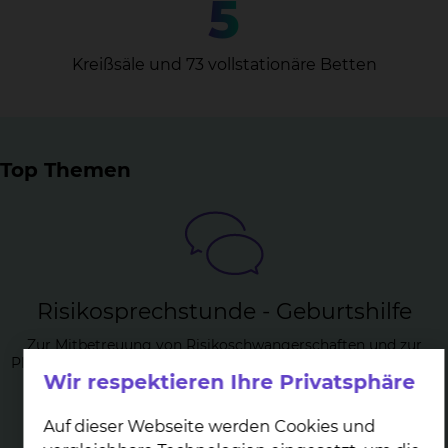
5
Kreißsäle und 73 vollstationäre Betten
Top Themen
Ri­si­ko­sprech­stun­de - Ge­burts­hil­fe
Zur Mitbetreuung von Risikoschwangerschaften und zur
Planung einer Risikogeburt oder eines Kaiserschnittes bieten
Wir respektieren Ihre Privatsphäre
wir Ihnen eine spezielle Sprechstunde an.
mehr
Auf dieser Webseite werden Cookies und