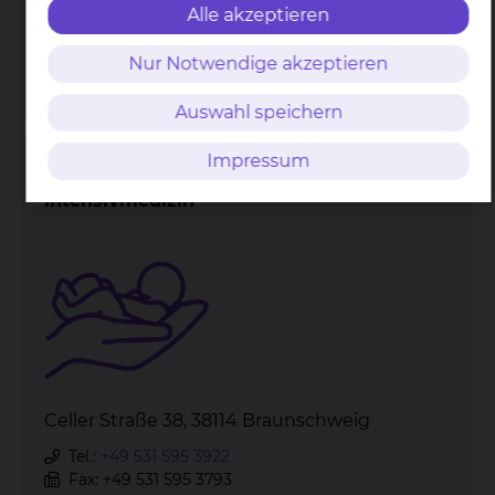
Fax: +49 531 595 3793
Alle akzeptieren
Per E-Mail kontaktieren
Nur Notwendige akzeptieren
mehr
Auswahl speichern
Impressum
Neonatologie & Pädiatrische
Intensivmedizin
Celler Straße 38, 38114 Braunschweig
Tel.:
+49 531 595 3922
Fax: +49 531 595 3793