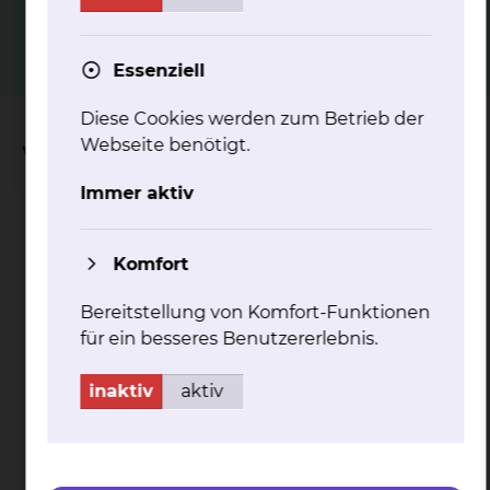
mehr
Essenziell
Diese Cookies werden zum Betrieb der
Webseite benötigt.
Wichtige Kontakte
Immer aktiv
Perinatalzentrum
Komfort
Bereitstellung von Komfort-Funktionen
für ein besseres Benutzererlebnis.
inaktiv
aktiv
Celler Straße 38, 38114 Braunschweig
Tel.:
+49 531 595 3922