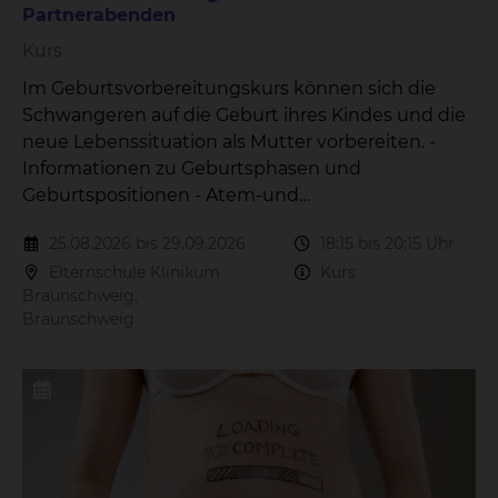
Partnerabenden
Kurs
Im Geburtsvorbereitungskurs können sich die
Schwangeren auf die Geburt ihres Kindes und die
neue Lebenssituation als Mutter vorbereiten. -
Informationen zu Geburtsphasen und
Geburtspositionen - Atem-und
Entspannungsübungen - Versorgung des
25.08.2026 bis 29.09.2026
18:15 bis 20:15 Uhr
Neugeborenes - Wochenbettzeit - Stillen Der Kurs
Elternschule Klinikum
Kurs
beinhaltet 7 Treffen à 2 Stunden mit 2
Braunschweig,
Partnerabenden.
Braunschweig