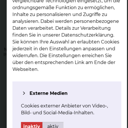
vergleichbare Technologien eingesetzt, um die
ordnungsgemäße Funktion zu ermöglichen,
Inhalte zu personalisieren und Zugriffe zu
analysieren. Dabei werden personenbezogene
Daten verarbeitet. Details zur Verarbeitung
Nach der Ge­burt
finden Sie in unserer Datenschutzerklärung.
Sie können Ihre Auswahl an erlaubten Cookies
Direkt nach der Geburt Ihres Neugeborenen erfolgt die
jederzeit in den Einstellungen anpassen und
Nachsorge im Kreißsaal. Auch später auf der Station, stehen
Ihnen unsere Spezialistinnen und Spezialisten zur Verfügung.
widerrufen. Die Einstellungen erreichen Sie
über den entsprechenden Link am Ende der
mehr
Webseiten.
Externe Medien
Cookies externer Anbieter von Video-,
Still­be­ra­tung
Bild- und Social-Media-Inhalten.
Wir unterstützen Sie mit Rat und Tat, wenn Sie Ihr
Neugeborenes stillen wollen.
inaktiv
aktiv