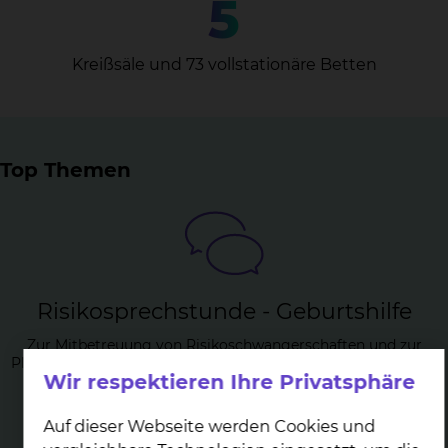
5
Kreißsäle und 73 vollstationäre Betten
Top Themen
Ri­si­ko­sprech­stun­de - Ge­burts­hil­fe
Zur Mitbetreuung von Risikoschwangerschaften und zur
Planung einer Risikogeburt oder eines Kaiserschnittes bieten
Wir respektieren Ihre Privatsphäre
wir Ihnen eine spezielle Sprechstunde an.
mehr
Auf dieser Webseite werden Cookies und