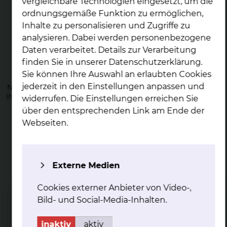
vergleichbare Technologien eingesetzt, um die
ordnungsgemäße Funktion zu ermöglichen,
Inhalte zu personalisieren und Zugriffe zu
analysieren. Dabei werden personenbezogene
Daten verarbeitet. Details zur Verarbeitung
Nach der Ge­burt
finden Sie in unserer Datenschutzerklärung.
Sie können Ihre Auswahl an erlaubten Cookies
Direkt nach der Geburt Ihres Neugeborenen erfolgt die
jederzeit in den Einstellungen anpassen und
Nachsorge im Kreißsaal. Auch später auf der Station, stehen
Ihnen unsere Spezialistinnen und Spezialisten zur Verfügung.
widerrufen. Die Einstellungen erreichen Sie
über den entsprechenden Link am Ende der
mehr
Webseiten.
Externe Medien
Cookies externer Anbieter von Video-,
Still­be­ra­tung
Bild- und Social-Media-Inhalten.
Wir unterstützen Sie mit Rat und Tat, wenn Sie Ihr
Neugeborenes stillen wollen.
inaktiv
aktiv