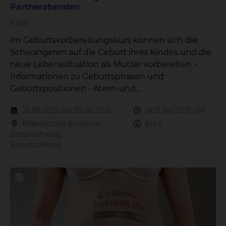
Partnerabenden
Kurs
Im Geburtsvorbereitungskurs können sich die
Schwangeren auf die Geburt ihres Kindes und die
neue Lebenssituation als Mutter vorbereiten. -
Informationen zu Geburtsphasen und
Geburtspositionen - Atem-und
Entspannungsübungen - Versorgung des
25.08.2026 bis 29.09.2026
18:15 bis 20:15 Uhr
Neugeborenes - Wochenbettzeit - Stillen Der Kurs
Elternschule Klinikum
Kurs
beinhaltet 7 Treffen à 2 Stunden mit 2
Braunschweig,
Partnerabenden.
Braunschweig