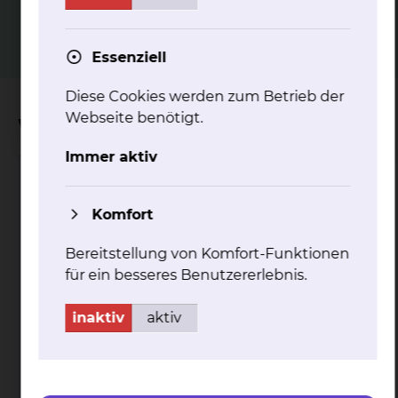
mehr
Essenziell
Diese Cookies werden zum Betrieb der
Webseite benötigt.
Wichtige Kontakte
Immer aktiv
Perinatalzentrum
Komfort
Bereitstellung von Komfort-Funktionen
für ein besseres Benutzererlebnis.
inaktiv
aktiv
Celler Straße 38, 38114 Braunschweig
Tel.:
+49 531 595 3922