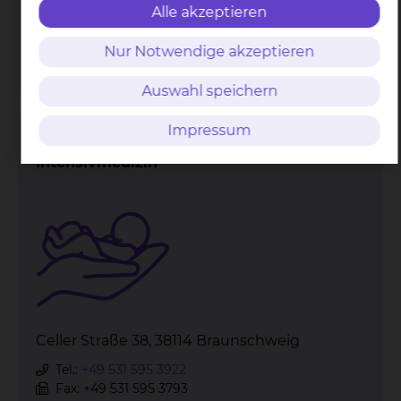
Fax: +49 531 595 3793
Alle akzeptieren
Per E-Mail kontaktieren
Nur Notwendige akzeptieren
mehr
Auswahl speichern
Impressum
Neonatologie & Pädiatrische
Intensivmedizin
Celler Straße 38, 38114 Braunschweig
Tel.:
+49 531 595 3922
Fax: +49 531 595 3793