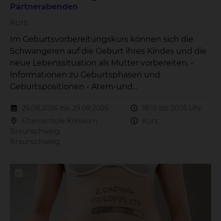
Partnerabenden
Kurs
Im Geburtsvorbereitungskurs können sich die
Schwangeren auf die Geburt ihres Kindes und die
neue Lebenssituation als Mutter vorbereiten. -
Informationen zu Geburtsphasen und
Geburtspositionen - Atem-und
Entspannungsübungen - Versorgung des
25.08.2026 bis 29.09.2026
18:15 bis 20:15 Uhr
Neugeborenes - Wochenbettzeit - Stillen Der Kurs
Elternschule Klinikum
Kurs
beinhaltet 7 Treffen à 2 Stunden mit 2
Braunschweig,
Partnerabenden.
Braunschweig