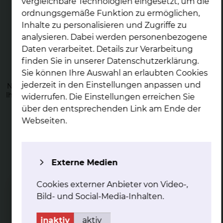
vergleichbare Technologien eingesetzt, um die
ordnungsgemäße Funktion zu ermöglichen,
Inhalte zu personalisieren und Zugriffe zu
analysieren. Dabei werden personenbezogene
Daten verarbeitet. Details zur Verarbeitung
Nach der Ge­burt
finden Sie in unserer Datenschutzerklärung.
Sie können Ihre Auswahl an erlaubten Cookies
Direkt nach der Geburt Ihres Neugeborenen erfolgt die
jederzeit in den Einstellungen anpassen und
Nachsorge im Kreißsaal. Auch später auf der Station, stehen
Ihnen unsere Spezialistinnen und Spezialisten zur Verfügung.
widerrufen. Die Einstellungen erreichen Sie
über den entsprechenden Link am Ende der
mehr
Webseiten.
Externe Medien
Cookies externer Anbieter von Video-,
Still­be­ra­tung
Bild- und Social-Media-Inhalten.
Wir unterstützen Sie mit Rat und Tat, wenn Sie Ihr
Neugeborenes stillen wollen.
inaktiv
aktiv