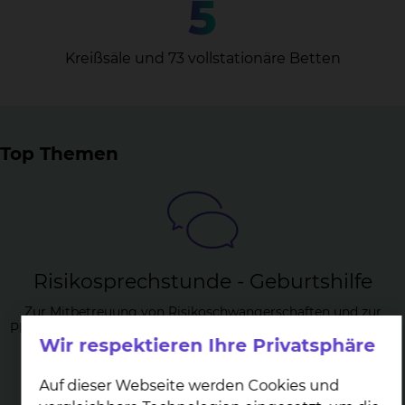
5
Kreißsäle und 73 vollstationäre Betten
Top Themen
Ri­si­ko­sprech­stun­de - Ge­burts­hil­fe
Zur Mitbetreuung von Risikoschwangerschaften und zur
Planung einer Risikogeburt oder eines Kaiserschnittes bieten
Wir respektieren Ihre Privatsphäre
wir Ihnen eine spezielle Sprechstunde an.
mehr
Auf dieser Webseite werden Cookies und