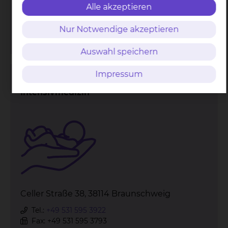
Fax: +49 531 595 3793
Alle akzeptieren
Per E-Mail kontaktieren
Nur Notwendige akzeptieren
mehr
Auswahl speichern
Impressum
Neonatologie & Pädiatrische
Intensivmedizin
Celler Straße 38, 38114 Braunschweig
Tel.:
+49 531 595 3922
Fax: +49 531 595 3793