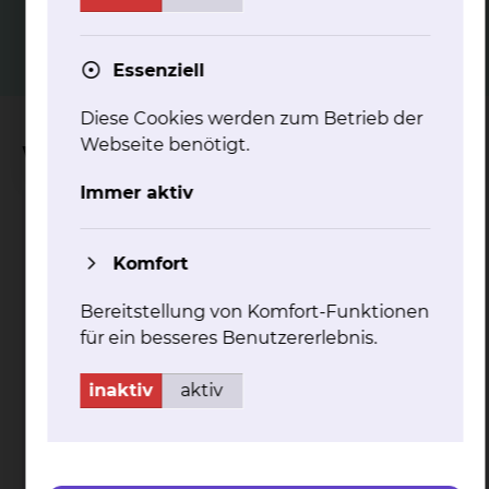
mehr
Essenziell
Diese Cookies werden zum Betrieb der
Webseite benötigt.
Wichtige Kontakte
Immer aktiv
Perinatalzentrum
Komfort
Bereitstellung von Komfort-Funktionen
für ein besseres Benutzererlebnis.
inaktiv
aktiv
Celler Straße 38, 38114 Braunschweig
Tel.:
+49 531 595 3922