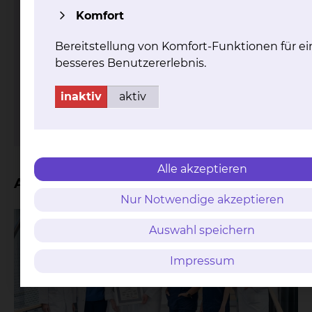
Komfort
Bereitstellung von Komfort-Funktionen für ei
besseres Benutzererlebnis.
Fichtengrund 1, 38126 Braunschweig
Tel.:
+49 531 595 2381
inaktiv
aktiv
mehr
Alle akzeptieren
Aktuelles
Nur Notwendige akzeptieren
Auswahl speichern
Impressum