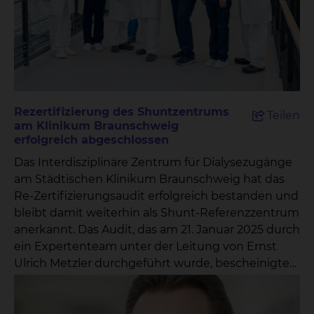
Rezertifizierung des Shuntzentrums
Teilen
am Klinikum Braunschweig
erfolgreich abgeschlossen
Das Interdisziplinäre Zentrum für Dialysezugänge
am Städtischen Klinikum Braunschweig hat das
Re-Zertifizierungsaudit erfolgreich bestanden und
bleibt damit weiterhin als Shunt-Referenzzentrum
anerkannt. Das Audit, das am 21. Januar 2025 durch
ein Expertenteam unter der Leitung von Ernst
Ulrich Metzler durchgeführt wurde, bescheinigte
dem Zentrum eine hervorragende
Versorgungsqualität sowie eine vorbildliche
interdisziplinäre Zusammenarbeit.„Wir freuen uns