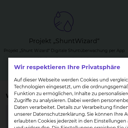
Pro­jekt „Sh­unt­Wi­zard“
Projekt „Shunt Wizard“ Digitale Shuntüberwachung per App
klinikum-braunschweig.de
Wir respektieren Ihre Privatsphäre
Auf dieser Webseite werden Cookies und verglei
Technologien eingesetzt, um die ordnungsgemä
Funktion zu ermöglichen, Inhalte zu personalisie
Wichtige Kontakte
Zugriffe zu analysieren. Dabei werden personen
Daten verarbeitet. Details zur Verarbeitung finden
unserer Datenschutzerklärung. Sie können Ihre 
Rheumatologie
erlaubten Cookies jederzeit in den Einstellunge
und widerrufen. Die Einstellungen erreichen Sie 