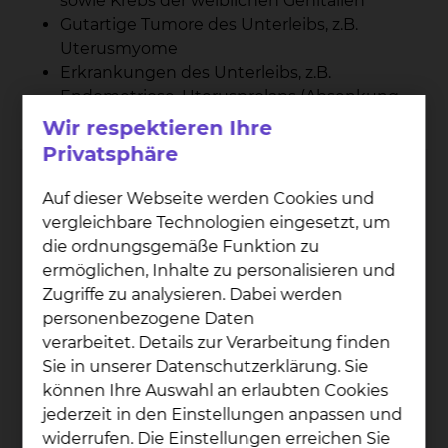
sowie Krebs der weiblichen Genitalien
Gutartige Tumore des Unterleibs, z.B.
Uterusmyome
Erkrankungen des Unterleibs, z.B.
Endometriose, Uterusprolaps (Absenkung
der Gebärmutter)
Wir respektieren Ihre
Privatsphäre
Empfohlener redaktioneller Inhalt
Auf dieser Webseite werden Cookies und
vergleichbare Technologien eingesetzt, um
An dieser Stelle sind externe Inhalte von
die ordnungsgemäße Funktion zu
YouTube
plaziert. Zum Schutz Ihrer
ermöglichen, Inhalte zu personalisieren und
persönlichen Daten wird der Inhalt erst
Zugriffe zu analysieren. Dabei werden
angezeigt, wenn Sie in den Cookie-
personenbezogene Daten
Einstellungen die Option
Externe Medien
verarbeitet. Details zur Verarbeitung finden
akzeptieren.
Sie in unserer Datenschutzerklärung. Sie
Cookie-Option
'Externe Medien'
können Ihre Auswahl an erlaubten Cookies
akzeptieren
jederzeit in den Einstellungen anpassen und
widerrufen. Die Einstellungen erreichen Sie
Cookie-Einstellungen