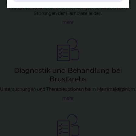
In unserer urogynäkologischen Ambulanz können sich alle
Frauen vorstellen, die unter Senkungsbeschwerden und
Störungen der Harnblase leiden.
mehr
Dia­gnos­tik und Be­hand­lung bei
Brust­krebs
Untersuchungen und Therapieoptionen beim Mammakarzinom.
mehr