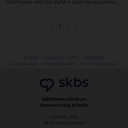
stattfinden wird. Die Zufahrt über die Apotheke
entfällt somit ab 1. Oktober 2021.
1
2
Kontakt
Impressum
AVB
Datenschutz
Bildnachweise
Entgelttransparenz
Cookie Einstellungen
Städtisches Klinikum
Braunschweig gGmbH
Freisestr. 9/10
38118 Braunschweig