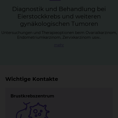
Dia­gnos­tik und Be­hand­lung bei
Ei­er­stock­krebs und wei­te­ren
gy­nä­ko­lo­gi­schen Tu­mo­ren
Untersuchungen und Therapieoptionen beim Ovarialkarzinom,
Endometriumkarzinom, Zervixkarzinom usw..
mehr
Wichtige Kontakte
Brustkrebszentrum