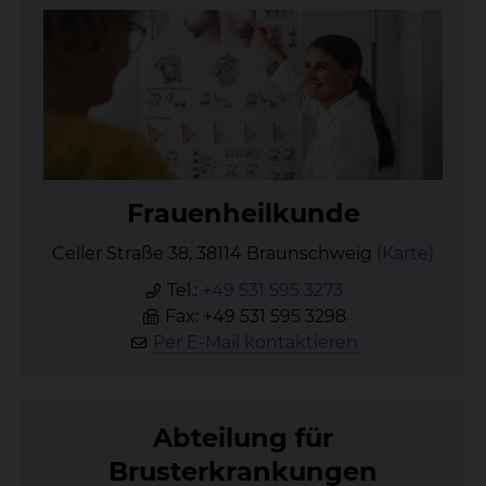
Frau­en­heil­kun­de
Celler Straße 38, 38114 Braunschweig
(Karte)
Tel.:
+49 531 595 3273
Fax: +49 531 595 3298
Per E-Mail kontaktieren
Ab­tei­lung für
Brus­t­er­kran­kun­gen