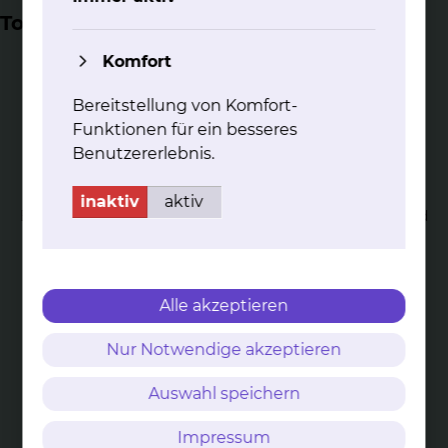
Top Themen
Komfort
Bereitstellung von Komfort-
Funktionen für ein besseres
Benutzererlebnis.
All­ge­mei­ne Gy­nä­ko­lo­gie
Die Gynäkologie (Frauenheilkunde), ist die Lehre von der
inaktiv
aktiv
Behandlung der Erkrankungen des weiblichen Sexual- und
Fortpflanzungstraktes.
mehr
Alle akzeptieren
Nur Notwendige akzeptieren
Auswahl speichern
Uro­gy­nä­ko­lo­gie
Impressum