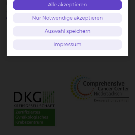
Hier finden Sie weitere Informationen
Alle akzeptieren
zur
Tumorkonferenz des Brustzentrums und
des gynäkologischen Krebszentrums
.
Nur Notwendige akzeptieren
Auswahl speichern
Impressum