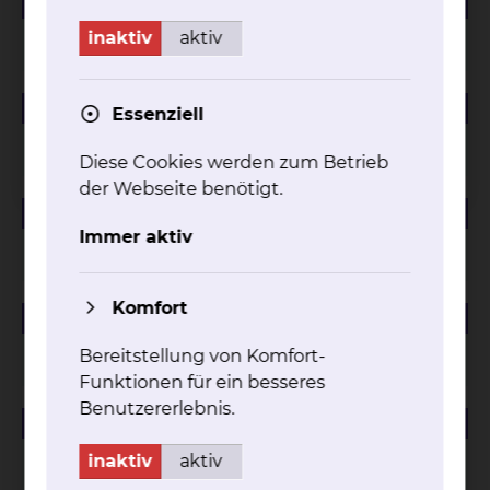
184.01 KB
PDF
inaktiv
aktiv
Managementbewertung 2024
225.47 KB
PDF
Essenziell
Managementbewertung 2023
Diese Cookies werden zum Betrieb
der Webseite benötigt.
88.12 KB
PDF
Immer aktiv
Managementbewertung 2022
Komfort
81.94 KB
PDF
Managementbewertung 2021
Bereitstellung von Komfort-
Funktionen für ein besseres
Benutzererlebnis.
59.23 KB
PDF
Managementbewertung 2020
inaktiv
aktiv