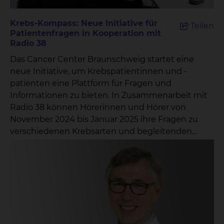
Krebs-Kompass: Neue Initiative für
Teilen
Patientenfragen in Kooperation mit
Radio 38
Das Cancer Center Braunschweig startet eine
neue Initiative, um Krebspatientinnen und -
patienten eine Plattform für Fragen und
Informationen zu bieten. In Zusammenarbeit mit
Radio 38 können Hörerinnen und Hörer von
November 2024 bis Januar 2025 ihre Fragen zu
verschiedenen Krebsarten und begleitenden
Themen direkt an ausgewählte Experten richten.
Unter dem Titel „Krebs-Kompass: Antworten von
den Profis“ lädt das Cancer Center Braunschweig
alle Interessierten ein, ihre Fragen in den
folgenden Kategorien einzureichen: Krebs im
Gehirn und Kopf-Hals-Tumoren Lungenkrebs
Krebs im Verdauungstrakt Brustkrebs Prostata-