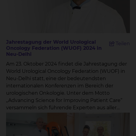
und Blasenkrebs Bewegung und Ernährung
während einer Krebserkrankung Die
eingereichten Fragen werden in einer
Moderationsshow beantwortet, die auf Radio 38
ausgestrahlt wird. Dies bietet den Patientinnen
und Patienten die Möglichkeit, direkt von
Jahrestagung der World Urological
Teilen
Fachexperten Antworten und hilfreiche
Oncology Federation (WUOF) 2024 in
Informationen zu erhalten. Prof. Dr. Wolfgang
Neu-Delhi
Hoffmann, Sprecher des Cancer Centers
Am 23. Oktober 2024 findet die Jahrestagung der
Braunschweig, betont die Bedeutung dieser
World Urological Oncology Federation (WUOF) in
Initiative: „Mit dem ‚Krebs-Kompass‘ schaffen wir
Neu-Delhi statt, eine der bedeutendsten
eine wertvolle Brücke zwischen Patienten und
internationalen Konferenzen im Bereich der
Experten. Es ist uns wichtig, dass die Menschen
urologischen Onkologie. Unter dem Motto
die Informationen und Unterstützung erhalten,
„Advancing Science for Improving Patient Care“
die sie benötigen, um ihre Erkrankung besser zu
versammeln sich führende Experten aus aller
verstehen und aktiv mitgestalten zu können.“ Das
Welt, um neueste Erkenntnisse,
Cancer Center Braunschweig ist ein
Forschungsergebnisse und
interdisziplinäres Zentrum, das alle onkologisch
Behandlungsmöglichkeiten in der Urologie zu
arbeitenden Kliniken und Institute unter einem