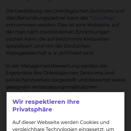
Die Darstellung des Onkologischen Zentrums und
aller Behandlungspartner kann der
"OncoMap"
entnommen werden. Dies ist eine Webseite, auf
der man nach medizinischen Einrichtungen
suchen kann, die auf bestimmte Krebsarten
spezialisiert und von der Deutschen
Krebsgesellschaft e. V. zertifiziert sind.
In der Managementbewertung werden die
Ergebnisse des Onkologischen Zentrums und
seines Netzwerkes dargestellt und bewertet sowie
geeignete Verbesserungsmaßnahmen
identifiziert.
Wir respektieren Ihre
14
Privatsphäre
Auf dieser Webseite werden Cookies und
DKG zertifizierte Zentren
vergleichbare Technologien eingesetzt, um