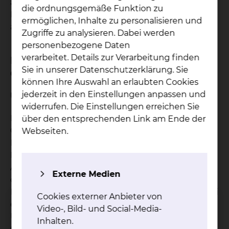
ausfüllt und insbesondere für die embryonale
die ordnungsgemäße Funktion zu
Entwicklung des Augapfels zuständig ist,
ermöglichen, Inhalte zu personalisieren und
außerdem verleiht er dem Auge Stabilität.
Zugriffe zu analysieren. Dabei werden
personenbezogene Daten
verarbeitet. Details zur Verarbeitung finden
Bei welchen Krankheitsbildern ist die
Sie in unserer Datenschutzerklärung. Sie
Operation geeignet?
können Ihre Auswahl an erlaubten Cookies
jederzeit in den Einstellungen anpassen und
Ursachen
widerrufen. Die Einstellungen erreichen Sie
Es gibt viele Ursachen, die eine
über den entsprechenden Link am Ende der
Glaskörperentfernung erforderlich machen.
Webseiten.
Beispiele hierfür sind Blutungen im Glaskörper,
Netzhautablösungen, Entzündungen im
Augeninneren, bei Fremdkörpern im Glaskörper
Externe Medien
oder bei sehr starken Glaskörpertrübungen.
Entzündungen im Glaskörper entstehen wenn bei
Cookies externer Anbieter von
einer Augenoperation ein Keim ins Auge gelangt.
Video-, Bild- und Social-Media-
Ursachen für Blutungen sind z.B.
Inhalten.
Gefäßveränderungen die im Auge entstehen,