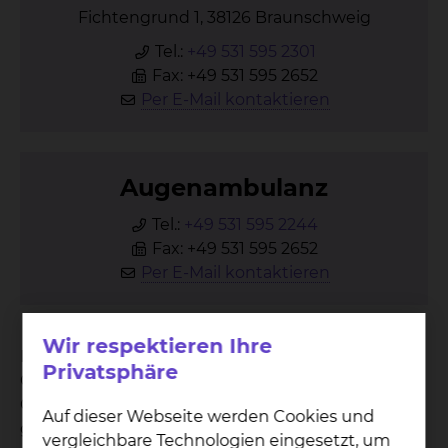
Fichtengrund 1, 38126 Braunschweig
Tel.:
+49 531 595 2301
Fax: +49 531 595 2652
Per E-Mail kontaktieren
Au­gen­am­bu­lanz
Tel.:
+49 531 595 2244
Fax: +49 531 595 2652
Per E-Mail kontaktieren
Wir respektieren Ihre
Bei einer Vitrektomie werden operativ Teile des
Privatsphäre
Glaskörpers im Auge, oder auch der gesamte
Glaskörper entfernt. Der Glaskörper ist eine
Auf dieser Webseite werden Cookies und
gelartige Masse, die den hinteren Teil des Auges
vergleichbare Technologien eingesetzt, um