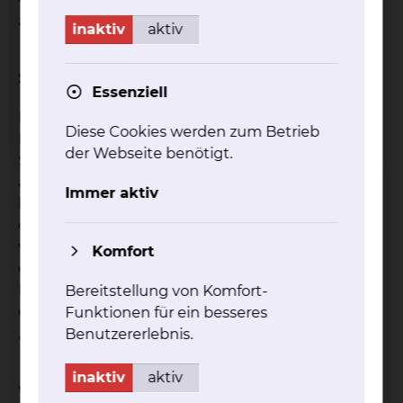
ausgelöst durch Diabetes oder Bluthochdruck.
inaktiv
aktiv
Symptome
Essenziell
Bei einer Glaskörperblutung bemerken die
Diese Cookies werden zum Betrieb
Patienten meist eine schmerzlose
der Webseite benötigt.
Sehverschlechterung sowie Trübungen, die sich
als Mückenschwarm oder Rußregen beschreiben
Immer aktiv
lassen. Entzündungen im Glaskörper sind leider
oft mit Schmerzen verbunden, auch hierbei
verschlechtert sich die Sehkraft. Die Symptome
Komfort
einer Netzhautablösung beschreiben die
Patientinnen und Patienten oft mit „Blitzen“ und
Bereitstellung von Komfort-
einer zunehmenden „schwarzen Wand“ oder
Funktionen für ein besseres
„schwarzen Schatten“.
Benutzererlebnis.
inaktiv
aktiv
Wie ist der Ablauf der Operation?