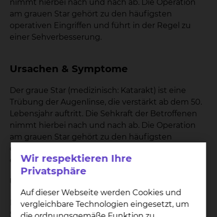
nimmt hierbei nach und nach ab. Die Operation
am grauen Star gehört zu den häufigsten
operativen Eingriffen und führt in der Regel zu
einer Sehverbesserung.
Ursachen & Symptome
Der graue Star (medizinisch: Katarakt) ist eine
Trübung der Augenlinse, die verstärkt ab dem 50.
Lebensjahr auftritt. Die Sehkraft der Betroffenen
nimmt hierbei nach und nach ab. Die Operation
am grauen Star gehört zu den häufigsten
operativen Eingriffen und führt in der Regel zu
Wir respektieren Ihre
einer Sehverbesserung.
Privatsphäre
Ursachen
Auf dieser Webseite werden Cookies und
Bei Patientinnen und Patienten, die am grauen
vergleichbare Technologien eingesetzt, um
Star erkranken, kann man zwischen zwei Gruppen
die ordnungsgemäße Funktion zu