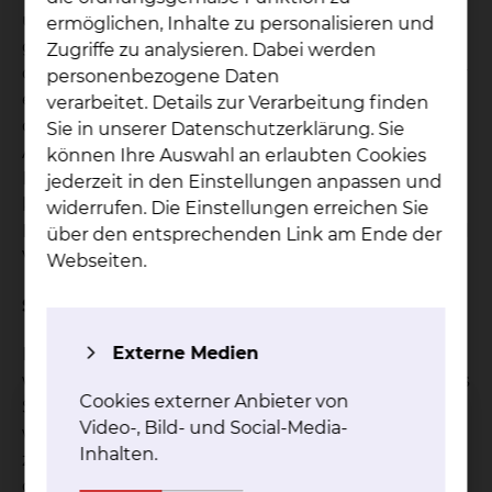
unterscheiden: Menschen, die bereits mit dem
ermöglichen, Inhalte zu personalisieren und
grauen Star geboren werden (beispielsweise
Zugriffe zu analysieren. Dabei werden
durch Schädigungen in der Schwangerschaft oder
personenbezogene Daten
erblich bedingte Faktoren) und Menschen, die
verarbeitet. Details zur Verarbeitung finden
den grauen Star im Laufe des Lebens bekommen.
Sie in unserer Datenschutzerklärung. Sie
Ältere Menschen sind am häufigsten betroffen.
können Ihre Auswahl an erlaubten Cookies
Faktoren, die die Erkrankung beschleunigen
jederzeit in den Einstellungen anpassen und
können, sind u.a. Strahlen (UV-Licht oder Blitze),
widerrufen. Die Einstellungen erreichen Sie
Medikamente (u.a. Cortison), Nährstoffmangel und
über den entsprechenden Link am Ende der
Vorerkrankungen oder Operationen am Auge.
Webseiten.
Symptome
Externe Medien
Menschen, bei denen der graue Star diagnostiziert
wurde, klagen über verschwommenes oder trübes
Cookies externer Anbieter von
Sehen. Auch die Farben werden blasser
Video-, Bild- und Social-Media-
wahrgenommen. Häufig sind die Betroffenen
Inhalten.
zudem blend- und lichtempfindlich, sehen
doppelt, oder haben Probleme mit dem