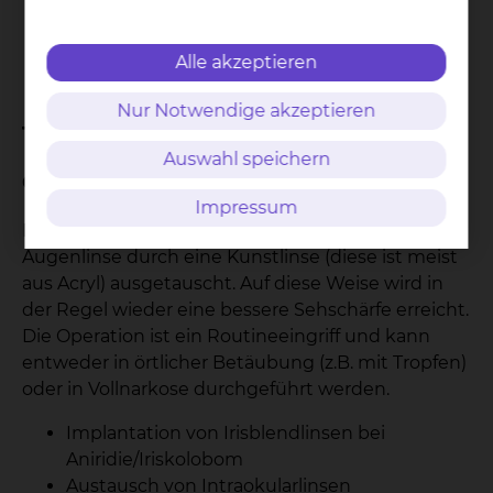
Master)
Gonioskopie
Binokular Status
Alle akzeptieren
Nur Notwendige akzeptieren
Therapie & Verfahren
Auswahl speichern
Operationen beim Grauen Star:
Impressum
Bei der Operation des grauen Stars wird die trübe
Augenlinse durch eine Kunstlinse (diese ist meist
aus Acryl) ausgetauscht. Auf diese Weise wird in
der Regel wieder eine bessere Sehschärfe erreicht.
Die Operation ist ein Routineeingriff und kann
entweder in örtlicher Betäubung (z.B. mit Tropfen)
oder in Vollnarkose durchgeführt werden.
Implantation von Irisblendlinsen bei
Aniridie/Iriskolobom
Austausch von Intraokularlinsen