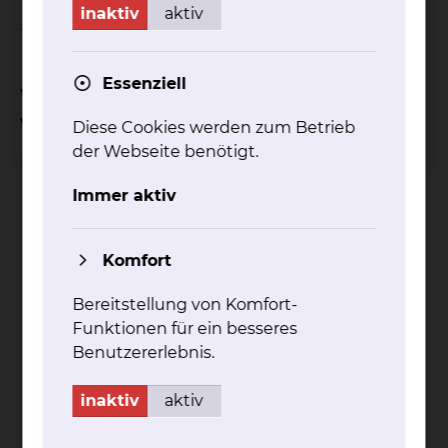
inaktiv
aktiv
Termine nur nach Vereinbarung mit dem Sekretariat.
Essenziell
Wo kann ich einen Termin
vereinbaren?
Diese Cookies werden zum Betrieb
der Webseite benötigt.
Kirsten Borowski
Immer aktiv
Komfort
Bereitstellung von Komfort-
Funktionen für ein besseres
Benutzererlebnis.
Fichtengrund 1, 38126 Braunschweig
inaktiv
aktiv
Tel.:
+49 531 595 2431
Fax: +49 531 595 2653