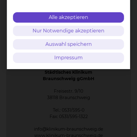
Per E-Mail kontaktieren
Alle akzeptieren
Kontakt
Impressum
AVB
Datenschutz
Bildnachweise
Entgelttransparenz
Nur Notwendige akzeptieren
Cookie Einstellungen
Auswahl speichern
Impressum
Städtisches Klinikum
Braunschweig gGmbH
Freisestr. 9/10
38118 Braunschweig
Tel.: 0531/595-0
Fax: 0531/595-1322
info@klinikum-braunschweig.de
www.klinikum-braunschweig.de