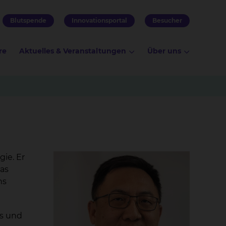
Blutspende
Innovationsportal
Besucher
re
Aktuelles & Veranstaltungen
Über uns
gie. Er
das
ns
bs und