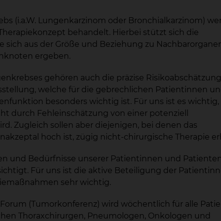
ebs (i.a.W. Lungenkarzinom oder Bronchialkarzinom) we
herapiekonzept behandelt. Hierbei stützt sich die
ie sich aus der Größe und Beziehung zu Nachbarorgane
phknoten ergeben.
genkrebses gehören auch die präzise Risikoabschätzung
nsstellung, welche für die gebrechlichen Patientinnen u
funktion besonders wichtig ist. Für uns ist es wichtig,
ht durch Fehleinschätzung von einer potenziell
. Zugleich sollen aber diejenigen, bei denen das
nakzeptal hoch ist, zügig nicht-chirurgische Therapie er
n und Bedürfnisse unserer Patientinnen und Patienten
tigt. Für uns ist die aktive Beteiligung der Patientin
piemaßnahmen sehr wichtig.
n Forum (Tumorkonferenz) wird wöchentlich für alle Pati
chen Thoraxchirurgen, Pneumologen, Onkologen und