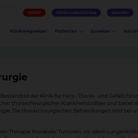
Notfall
Klinikroutenführung
Spenden
Klinikwegweiser
Patienten
Zuweiser
Karrie
rurgie
 Bestandteil der Klinik für Herz-, Thorax- und Gefäßchirur
cher thoraxchirurgischer Krankheitsbidlder und bietet 
ie. Die thoraxchirurgischen Behandlungen sind bei u
hen Therapie thorakaler Tumoren, vor allem Lungenkre