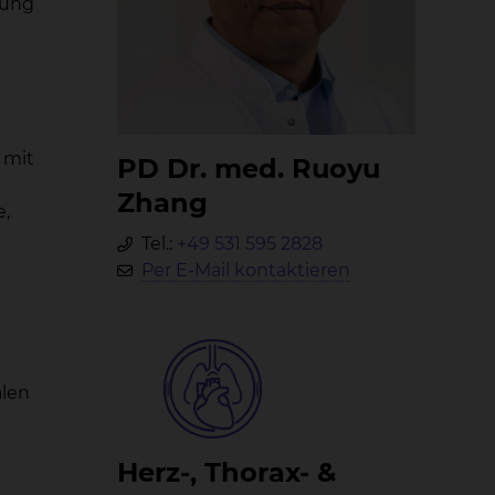
tung
 mit
PD Dr. med. Ruoyu
Zhang
e,
Tel.:
+49 531 595 2828
Per E-Mail kontaktieren
alen
Herz-, Tho­rax- &