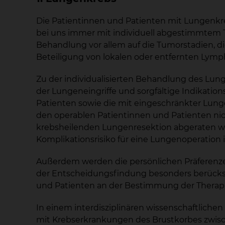
Die Patientinnen und Patienten mit Lungenkr
bei uns immer mit individuell abgestimmtem T
Behandlung vor allem auf die Tumorstadien, d
Beteiligung von lokalen oder entfernten Lym
Zu der individualisierten Behandlung des Lun
der Lungeneingriffe und sorgfältige Indikatio
Patienten sowie die mit eingeschränkter Lungen
den operablen Patientinnen und Patienten nic
krebsheilenden Lungenresektion abgeraten wird
Komplikationsrisiko für eine Lungenoperation i
Außerdem werden die persönlichen Präferenze
der Entscheidungsfindung besonders berücksich
und Patienten an der Bestimmung der Thera
In einem interdisziplinären wissenschaftliche
mit Krebserkrankungen des Brustkorbes zwis