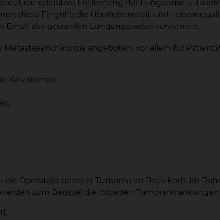
ildet die operative Entfernung der Lungenmetastasen 
en diese Eingriffe die Überlebenszeit und Lebensqualitä
zum Erhalt der gesunden Lungengewebe verwendet.
Metastasenchirurgie angeboten, vor allem für Patient
le Karzinomen,
en,
ls die Operation seltener Tumoren im Brustkorb. Im Ra
 werden zum Beispiel die folgeden Tumorerkrankungen
),