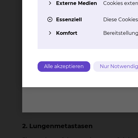
gesundes Lungengewebe erhalten kann. Ihre Vo
Externe Medien
Cookies extern
Lungenfunktion.
Essenziell
Diese Cookies
Lungenkrebs in fortgeschrittenen Stadi
Komfort
Bereitstellun
Für die Behandlung des Lungenkrebses in fort
Lungenresektionen, auch in Kombination mit
Eingriffe für uns von großer Bedeutung ist, 
regelmäßig vorgenommen.
Alle akzeptieren
Nur Notwendig
In komplexen Fällen ist die interdisziplinäre
Herzchirurgie, Gefäßchirurgie, Viszeralchirurg
ausgedehnten Tumoren mit Beteiligung des 
Beispiel die Herz-Lungen-Maschine (HLM) und
nach einer vollständigen operativen Entfernu
2. Lungenmetastasen