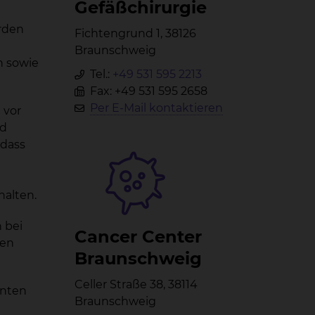
Ge­fäß­chir­ur­gie
rden
Fichtengrund 1, 38126
Braunschweig
n sowie
Tel.:
+49 531 595 2213
Fax: +49 531 595 2658
Per E-Mail kontaktieren
 vor
nd
 dass
halten.
 bei
Can­cer Cen­ter
nen
Braun­schweig
Celler Straße 38, 38114
enten
Braunschweig