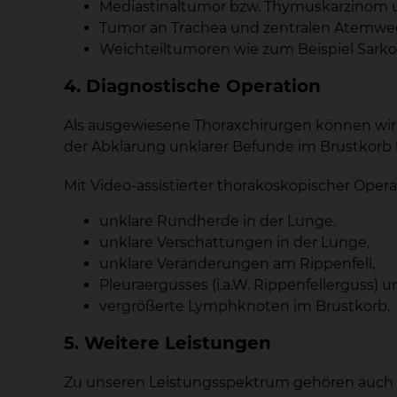
Mediastinaltumor bzw. Thymuskarzinom
Tumor an Trachea und zentralen Atemwe
Weichteiltumoren wie zum Beispiel Sark
4. Diagnostische Operation
Als ausgewiesene Thoraxchirurgen können wir 
der Abklärung unklarer Befunde im Brustkorb l
Mit Video-assistierter thorakoskopischer Oper
unklare Rundherde in der Lunge,
unklare Verschattungen in der Lunge,
unklare Veränderungen am Rippenfell,
Pleuraergusses (i.a.W. Rippenfellerguss) u
vergrößerte Lymphknoten im Brustkorb.
5. Weitere Leistungen
Zu unseren Leistungsspektrum gehören auch 