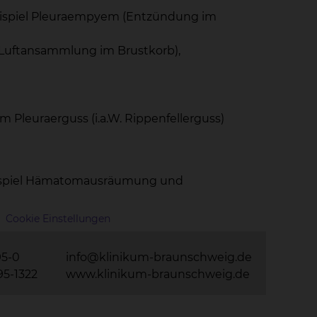
eispiel Pleuraempyem (Entzündung im
 Luftansammlung im Brustkorb),
Pleuraerguss (i.a.W. Rippenfellerguss)
Beispiel Hämatomausräumung und
Cookie Einstellungen
95-0
info@klinikum-braunschweig.de
95-1322
www.klinikum-braunschweig.de