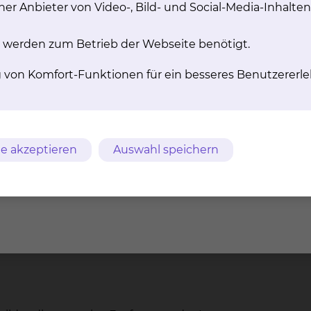
rteile sind besonders wichtig für ältere Patientinnen 
er Anbieter von Video-, Bild- und Social-Media-Inhalten
 werden zum Betrieb der Webseite benötigt.
en
g von Komfort-Funktionen für ein besseres Benutzererle
geschrittenen Stadien verfügen wir über die besondere 
 anderen Therapieansätzen. Weil der Erhalt von gesu
werden die bronchoplastischen und angioplastischen Ope
e akzeptieren
Auswahl speichern
 Zusammenarbeit mit anderen Fachdisziplinen im Klinik
ie, Neurochirurgie, HNO u.a. problemlos möglich, um das
Herzen und großer Gefäße werden die Maßnahmen zur 
 extrakorporale Membranoxygenierung (ECMO) bei den Ei
ng der Tumoren, welche manchmal aussichtslos erschein