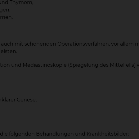
 und Thymom,
gen,
omen.
auch mit schonenden Operationsverfahren, vor allem mi
eisten.
ation und Mediastinoskopie (Spiegelung des Mittelfells)
nklarer Genese,
die folgenden Behandlungen und Krankheitsbilder: