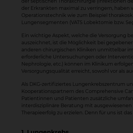
der septischen Thoraxchirurgie (Infektionen 
der Erkrankten maximal zu verringern, haben w
Operationstechnik wie zum Beispiel thorakos
Lungensegmenten (VATS Lobektomie bzw. Segm
Ein wichtige Aspekt, welche die Versorgung 
auszeichnet, ist die Möglichkeit bei gegebene
anderen chirurgischen Kliniken unmittelbar im
erforderliche Untersuchungen oder Intervention
Nephrologie, etc.) können im Klinikum erfolge
Versorgungsqualität erreicht, sowohl vor als a
Als DKG-zertifiziertes Lungenkrebszentrum un
Kooperationspartnern des Comprehensive Can
Patientinnen und Patienten zusätzliche umfa
interdisziplinäre Beratung mit ausgewiesenen
Therapieerfolg zu erzielen. Denn für uns ist d
1. Lungenkrebs