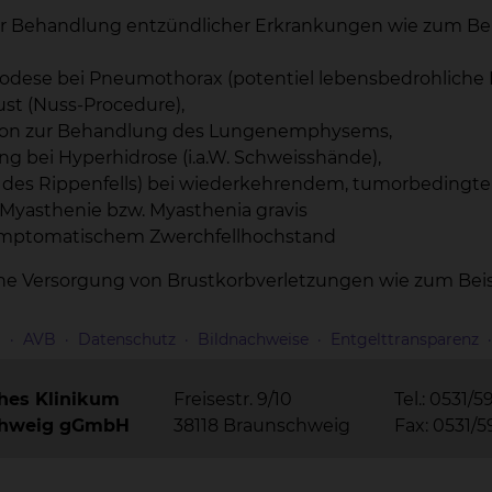
zur Behandlung entzündlicher Erkrankungen wie zum B
rodese bei Pneumothorax (potentiel lebensbedrohliche
ust (Nuss-Procedure),
ion zur Behandlung des Lungenemphysems,
g bei Hyperhidrose (i.a.W. Schweisshände),
 des Rippenfells) bei wiederkehrendem, tumorbedingtem 
Myasthenie bzw. Myasthenia gravis
 symptomatischem Zwerchfellhochstand
liche Versorgung von Brustkorbverletzungen wie zum 
m
AVB
Datenschutz
Bildnachweise
Entgelttransparenz
ches Klinikum
Freisestr. 9/10
Tel.: 0531/5
chweig gGmbH
38118 Braunschweig
Fax: 0531/5