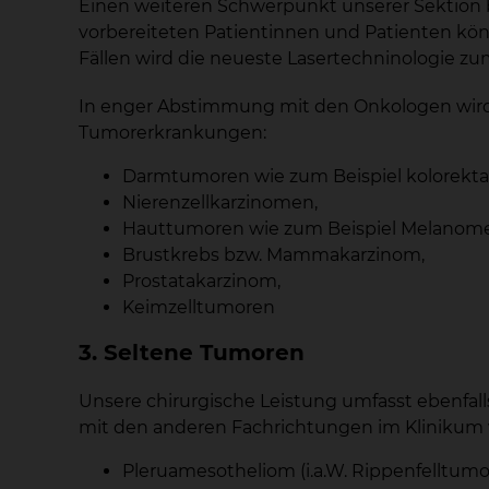
Einen weiteren Schwerpunkt unserer Sektion b
vorbereiteten Patientinnen und Patienten könn
Fällen wird die neueste Lasertechninologie 
In enger Abstimmung mit den Onkologen wird 
Tumorerkrankungen:
Darmtumoren wie zum Beispiel kolorekta
Nierenzellkarzinomen,
Hauttumoren wie zum Beispiel Melanom
Brustkrebs bzw. Mammakarzinom,
Prostatakarzinom,
Keimzelltumoren
3. Seltene Tumoren
Unsere chirurgische Leistung umfasst ebenfal
mit den anderen Fachrichtungen im Klinikum
Pleruamesotheliom (i.a.W. Rippenfelltumor