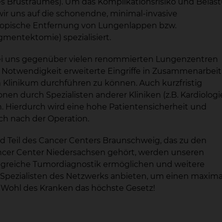
des Brustraumes). Um das Komplikationsrisiko und Belas
ir uns auf die schonendne, minimal-invasive
kopische Entfernung von Lungenlappen bzw.
entektomie) spezialisiert.
bei uns gegenüber vielen renommierten Lungenzentren
r Notwendigkeit erweiterte Eingriffe in Zusammenarbeit
 Klinikum durchführen zu können. Auch kurzfristig
en durch Spezialisten anderer Kliniken (z.B. Kardiologi
n. Hierdurch wird eine hohe Patientensicherheit und
uch nach der Operation.
d Teil des Cancer Centers Braunschweig, das zu den
cer Center Niedersachsen gehört, werden unseren
ngreiche Tumordiagnostik ermöglichen und weitere
 Spezialisten des Netzwerks anbieten, um einen maxim
as Wohl des Kranken das höchste Gesetz!