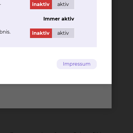
und Patienten oder die mit eingeschränkter
.
inaktiv
aktiv
Immer aktiv
bnis.
inaktiv
aktiv
Expertise in den erweiteren
ndem Lungengewebe im Rahmen solcher
rationen bei zentral liegenden Lungenkrebsen
Impressum
um Braunschweig wie zum Beispiel
 beste Behandlungsergebnis zu erreichen. Bei
Herz- und Lungenunterstützung wie zum
ngriffen eingesetzt. Somit streben wir immer
t.