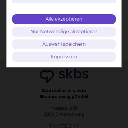
Kardiologen, Reha-Zentren,
Pflegeeinrichtungen und Hausärztinnen oder
Alle akzeptieren
Hausärzte
Nur Notwendige akzeptieren
Auswahl speichern
Kontakt
Impressum
AVB
Datenschutz
Bildnachweise
Entgelttransparenz
Cookie Einstellungen
Impressum
Städtisches Klinikum
Braunschweig gGmbH
Freisestr. 9/10
38118 Braunschweig
Tel.: 0531/595-0