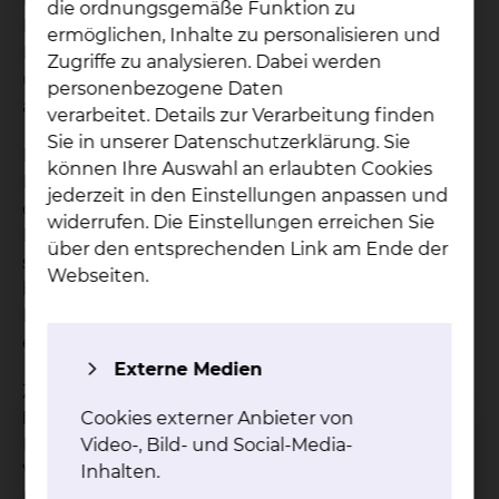
die ordnungsgemäße Funktion zu
Klinik begegnen wir dieser komplexen
ermöglichen, Inhalte zu personalisieren und
Erkrankung mit einem vernetzten, empathischen
Zugriffe zu analysieren. Dabei werden
und konsequenten Ansatz – stationär wie
personenbezogene Daten
ambulant.
verarbeitet. Details zur Verarbeitung finden
Sie in unserer Datenschutzerklärung. Sie
Im Fokus steht unser interdisziplinäres Konzept:
können Ihre Auswahl an erlaubten Cookies
Die
Kardio-Reno-Metabolische Einheit
bündelt
jederzeit in den Einstellungen anpassen und
die Expertise aus Kardiologie, Nephrologie und
widerrufen. Die Einstellungen erreichen Sie
Diabetologie. Denn Herz, Nieren und Stoffwechsel
über den entsprechenden Link am Ende der
sind eng miteinander verbunden – und
Webseiten.
beeinflussen sich gegenseitig. Hier stimmen wir
Diagnostik, Medikation und Lebensstilberatung
eng aufeinander ab.
Externe Medien
Zusätzlich betreiben wir ein
MVZ
Herzinsuffizienz
Cookies externer Anbieter von
, dass Patientinnen und
Patienten ambulant begleitet – mit regelmäßiger
Video-, Bild- und Social-Media-
Verlaufskontrolle, medikamentöser
Inhalten.
Feineinstellung und telemedizinischen