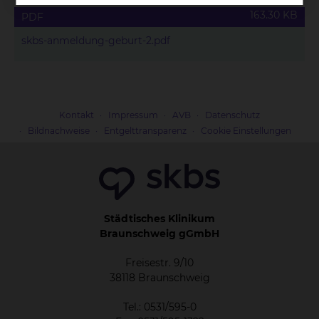
163.30 KB
PDF
skbs-­anmeldung-­geburt-­2.pdf
Kontakt
Impressum
AVB
Datenschutz
Bildnachweise
Entgelttransparenz
Cookie Einstellungen
Städtisches Klinikum
Braunschweig gGmbH
Freisestr. 9/10
38118 Braunschweig
Tel.: 0531/595-0