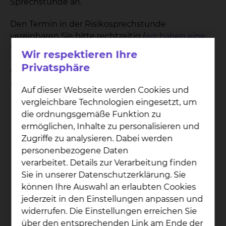
Sprechstunde an.
Den Termin in der Risikosprechstunde
vereinbaren Sie bitte rechtzeitig (
wir haben eine
Vorlaufzeit von 3 bis 4 Wochen für die
Wir respektieren Ihre
Terminvergabe
) je nach Ihrer individuellen
Privatsphäre
Situation auf Überweisung Ihres Frauen- oder
Hausarztes:
Auf dieser Webseite werden Cookies und
vergleichbare Technologien eingesetzt, um
Für die 33./34. Schwangerschaftswoche,
die ordnungsgemäße Funktion zu
eventuell auch früher:
ermöglichen, Inhalte zu personalisieren und
für Zwillings- und
Zugriffe zu analysieren. Dabei werden
Mehrlingsschwangerschaften
personenbezogene Daten
Für die 36./37. Schwangerschaftswoche:
verarbeitet. Details zur Verarbeitung finden
für alle Erstgebärenden
Sie in unserer Datenschutzerklärung. Sie
für alle Zweit- und Mehr-Gebärenden,
können Ihre Auswahl an erlaubten Cookies
bei denen es Probleme bei einer
jederzeit in den Einstellungen anpassen und
vorangegangenen Entbindung gab:
widerrufen. Die Einstellungen erreichen Sie
nach einem Kaiserschnitt, einer
über den entsprechenden Link am Ende der
Sauglocken– oder Zangengeburt