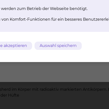
 werden zum Betrieb der Webseite benötigt.
elmus mit 99m Technetium-DTPA markiert. Messung der
g von Komfort-Funktionen für ein besseres Benutzererle
 bei Diabetikern mit Verd. auf Kontraktionsstörungen der
es Blutes mit 99m-Technetium-Pertechnetet zum Aussc
e akzeptieren
Auswahl speichern
st im Darm gelegen
ikels
eimhaut in einem Meckelschen Divertikel des Dünndar
rd im Körper mit radioaktiv markierten Antikörpern. 
 der Hüfte