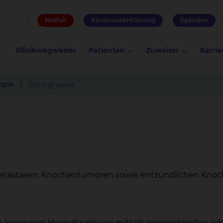
Notfall
Klinikroutenführung
Spenden
Klinikwegweiser
Patienten
Zuweiser
Karrie
izin
Szintigraphie
etastasen, Knochentumoren sowie entzündlichen Knoc
n koronaren Herzerkrankung mittels ergometrischer od