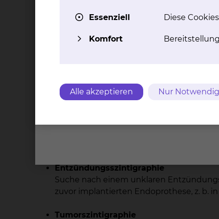
Magenfunktionsszintigraphie
Essenziell
Diese Cookies
Orale Gabe einer Testmahlzeit, z.b. Apf
Komfort
Bereitstellun
Magenentleerungszeit bzw. Motilität, z.b.
Magenmuskulatur
Blutungsquellensuche
Markierung der roten Blutkörperchern d
Alle akzeptieren
Nur Notwendig
oder Nachweis einer Blutungsquelle, mei
Szintigraphie eines Meckelschen Divert
Ausschluß oder Nachweis von Magenschl
bei Kindern
Entzündungsszintigraphie
Suche nach einem unklaren Entzündungshe
zuvor implantierten Endoprothese, z. b. in
Tumorszintigraphie