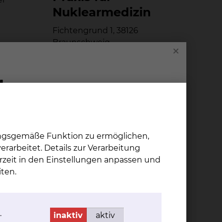
Nu­kle­ar­me­di­zin
Fichtengrund 1, 38126
Braunschweig
ng und
Tel.:
+49 531 595 2368
Fax: +49 531 595 2786
ungsgemäße Funktion zu ermöglichen,
eis
rarbeitet. Details zur Verarbeitung
rzeit in den Einstellungen anpassen und
ten.
schluß
.
inaktiv
aktiv