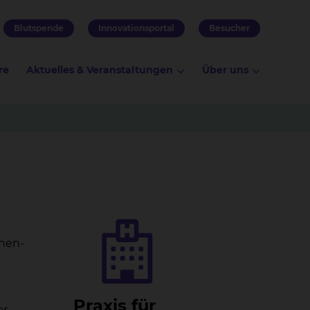
Blutspende
Innovationsportal
Besucher
re
Aktuelles & Veranstaltungen
Über uns
hen-
Pra­xis für
er