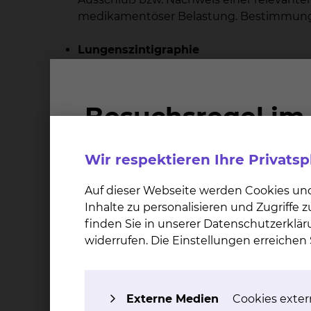
medikamentöser Belastung. Bestimmung 
Lungenszintigraphie
Ausschluß bzw. Nachweis einer Lungene
Belüftung
Nierenszintigraphie
Ermittlung der seitengetrennten Funkti
Harnabflusse aus den Nieren. Abklärung e
Wir respektieren Ihre Privats
Nebennierenszintigraphie
Auf dieser Webseite werden Cookies un
Darstellung von Nebennierenmark und –r
Inhalte zu personalisieren und Zugriffe
bzw. Ausschluß von Phäochromozytomen
finden Sie in unserer Datenschutzerklär
widerrufen. Die Einstellungen erreiche
Leberszintigraphie
Verwendung verschiedener mit 99m-Tech
oder Nachweis von Leberveränderungen w
Externe Medien
Cookies extern
Hämangiom