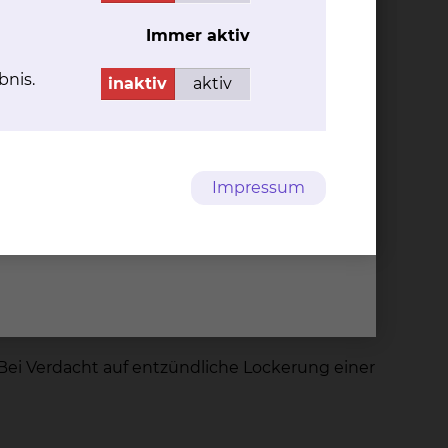
Immer aktiv
Dr. Ste­fan Meins
bnis.
inaktiv
aktiv
Fichtengrund 1, 38126
Braunschweig
Tel.:
+49 531 595 2368
hluß
Fax: +49 531 595 2786
Impressum
Per E-Mail kontaktieren
mes mit 99m-Technetium-Pertechnetat, meist
Bei Verdacht auf entzündliche Lockerung einer