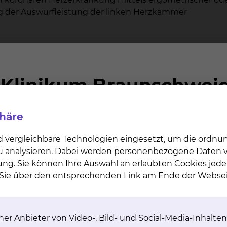
der Auswurfleistung der linken Herzkammer
mbolie. Seitengetrennte Bestimmung der Durch-blutu
on, der gesamten Ausscheidungsleistung und des
iner Nierengefäßverengung (Captoprilszinti-graphie)
phäre
d vergleichbare Technologien eingesetzt, um die ordn
inde mit J123-MIBG und J131-Norcholesterol zum Nachw
 zu analysieren. Dabei werden personenbezogene Daten ve
 bzw. Adenomen der Nebennierenrinde
ung. Sie können Ihre Auswahl an erlaubten Cookies jede
n Sie über den entsprechenden Link am Ende der Websei
netium-Pertechnetat markierter Substanzen zum Aus
ie fokal noduläre Hyperplasie, Leberadenom oder
er Anbieter von Video-, Bild- und Social-Media-Inhalten