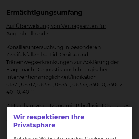
Ermächtigungsumfang
Auf Überweisung von Vertragsärzten für
Augenheilkunde:
Konsiliaruntersuchung in besonderen
Zweifelsfällen bei Lid, Orbita- und
Tränenwegserkrankungen zur Abklärung der
Frage nach Diagnostik und chirurgischer
Interventionsmöglichkeit/lndikation
01321, 06312, 06330, 06331 , 06333, 33000, 33002,
40110, 40111
2. Hornhautvernetzung mit Riboflavin I Corneales
Crosslinking
Wir respektieren Ihre
01321, 31364, 31738
Privatsphäre
Die Fallzahlen zu Punkt 1.2 werden auf 15 Fälle pro
Auf dieser Webseite werden Cookies und