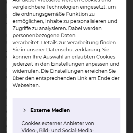
Quartal begrenzt.
vergleichbare Technologien eingesetzt, um
die ordnungsgemäße Funktion zu
Il. Auf Überweisung von Vertraasärzten für
ermöglichen, Inhalte zu personalisieren und
Augenheilkunde und Kinder- und Jugendmedizin.
Zugriffe zu analysieren. Dabei werden
personenbezogene Daten
Kleinchirurgischer Eingriff am Auge,
verarbeitet. Details zur Verarbeitung finden
Untersuchung bei Frühgeborenenretinopathien
Sie in unserer Datenschutzerklärung. Sie
zur Diagnostik und zur Therapielenkung
können Ihre Auswahl an erlaubten Cookies
01321, 06352, 40110, 40111
jederzeit in den Einstellungen anpassen und
Die Fallzahlen zu Punkt Il werden auf 20 Fälle pro
widerrufen. Die Einstellungen erreichen Sie
Quartal begrenzt.
über den entsprechenden Link am Ende der
Webseiten.
Korrekturen der für den festgelegten
Leistungskatalog abrechnungsfähigen EBM-
Ziffern, z. B. nach Änderungen der
Externe Medien
Gebührenordnung EBM, können während der
Laufzeit der Ermächtigung bei der Abrechnung
Cookies externer Anbieter von
der erbrachten Leistungen durch die KVN
Video-, Bild- und Social-Media-