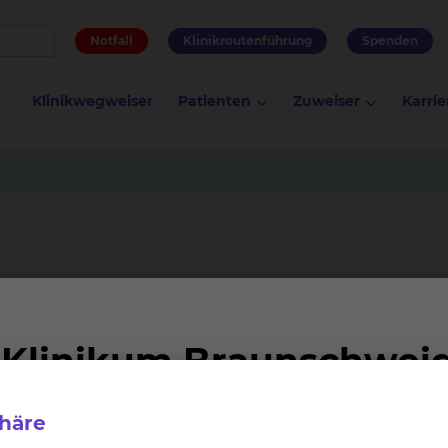
Notfall
Klinikroutenführung
Spenden
Klinikwegweiser
Patienten
Zuweiser
Karrie
-controlled,
b plus
phäre
cally Advanced