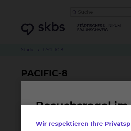
Studie
PACIFIC-8
PACIFIC-8
Worum geht es bei der Studie?
A Phase III, Randomised, Double-blind, Placebo
Multicentre, International Study of Durvaluma
Wir respektieren Ihre Privats
Domvanalimab (AB154) in Participants with Lo