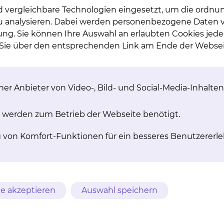
d vergleichbare Technologien eingesetzt, um die ordn
 Cancer Whose
 zu analysieren. Dabei werden personenbezogene Daten ve
ung. Sie können Ihre Auswahl an erlaubten Cookies jede
ive Platinum-based
n Sie über den entsprechenden Link am Ende der Websei
8)
er Anbieter von Video-, Bild- und Social-Media-Inhalten
 werden zum Betrieb der Webseite benötigt.
g von Komfort-Funktionen für ein besseres Benutzererle
lt?
e akzeptieren
Auswahl speichern
 Studie?