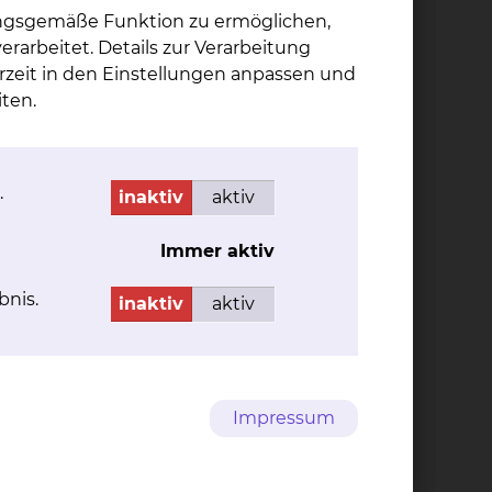
ungsgemäße Funktion zu ermöglichen,
rarbeitet. Details zur Verarbeitung
rzeit in den Einstellungen anpassen und
ten.
PD Dr. med. Hen­drik
.
Eg­gers
inaktiv
aktiv
Celler Straße 38, 38114
Immer aktiv
Braunschweig
bnis.
inaktiv
aktiv
Tel.:
+49 531 595 3224
Per E-Mail kontaktieren
Impressum