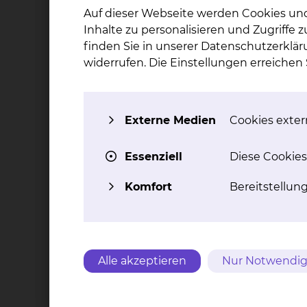
Auf dieser Webseite werden Cookies un
(Stage III), Unresectable Non-small Cell Lung
Inhalte zu personalisieren und Zugriffe
finden Sie in unserer Datenschutzerklär
Disease has not Progressed Following Definit
widerrufen. Die Einstellungen erreiche
Concurrent Chemoradiation Therapy (PACIFIC-
Externe Medien
Cookies extern
Wie ist der Status der Studie?
Essenziell
Diese Cookies
Rekrutierung beendet
Komfort
Bereitstellun
Welche Studienform wurde gewäh
Multi-Center-Studie
Alle akzeptieren
Nur Notwendig
In welcher Phase befindet sich die