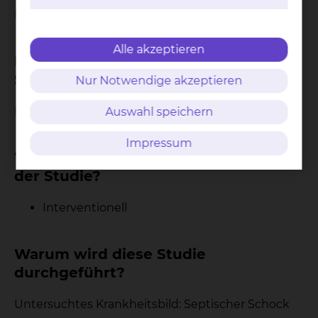
Multi-Center-Studie
Alle akzeptieren
In welcher Phase befindet sich die
Studie?
Nur Notwendige akzeptieren
Phase IV Studie
Auswahl speichern
Impressum
Was sind die wichtigsten Merkmale
der Studie?
Interventionell
Warum wird diese Studie
durchgeführt?
Untersuchtes Krankheitsbild: Septischer Schock