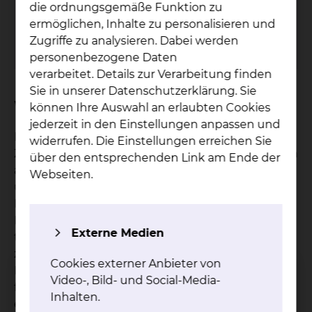
die ordnungsgemäße Funktion zu
Tel.:
+49 531 595 2381
ermöglichen, Inhalte zu personalisieren und
Fax: +49 531 535 2655
Zugriffe zu analysieren. Dabei werden
Per E-Mail kontaktieren
personenbezogene Daten
verarbeitet. Details zur Verarbeitung finden
Sie in unserer Datenschutzerklärung. Sie
Worum geht es bei der Studie?
können Ihre Auswahl an erlaubten Cookies
jederzeit in den Einstellungen anpassen und
Ein septischer Schock ist ein lebensbedrohlicher
widerrufen. Die Einstellungen erreichen Sie
Zustand, der meist durch eine bakterielle Infektion
über den entsprechenden Link am Ende der
ausgelöst wird. Dabei schädigt eine
Webseiten.
überschießende Immunantwort den eigenen
Körper oft stärker als der Erreger selbst. Die
Exchange-2-Studie untersucht den
Externe Medien
therapeutischen Blutplasmaaustausch ergänzend
zur Standardtherapie. Ziel ist es, die schädigenden
Cookies externer Anbieter von
Botenstoffe aus dem Blut zu entfernen und durch
Video-, Bild- und Social-Media-
förderliche Stoffe aus dem Frischplasma zu
Inhalten.
ersetzen, um so die Immunantwort zu dämpfen