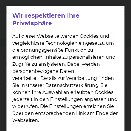
Wir respektieren Ihre
Privatsphäre
Auf dieser Webseite werden Cookies und
vergleichbare Technologien eingesetzt, um
Serviceleistung
Allgemein- & Viszeralchirurgie
Internetzugang
die ordnungsgemäße Funktion zu
ermöglichen, Inhalte zu personalisieren und
Internetzugang
Zugriffe zu analysieren. Dabei werden
personenbezogene Daten
verarbeitet. Details zur Verarbeitung finden
Sie haben an jedem Standort kostenlosen Zugang
Sie in unserer Datenschutzerklärung. Sie
zum WLAN (HOTSPLOTS_Klinik).
können Ihre Auswahl an erlaubten Cookies
jederzeit in den Einstellungen anpassen und
widerrufen. Die Einstellungen erreichen Sie
über den entsprechenden Link am Ende der
Webseiten.