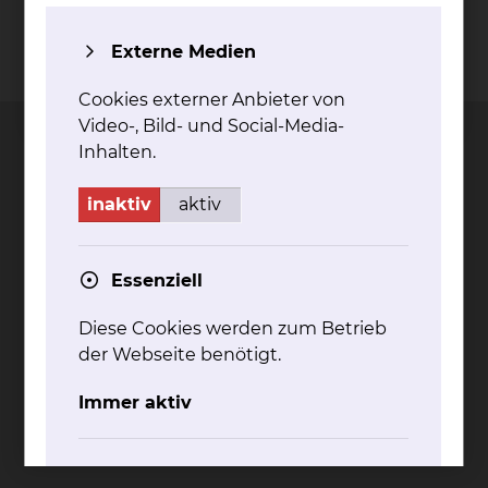
Externe Medien
Kontakt
Impressum
AVB
Datenschutz
Bildnachweise
Entgelttransparenz
Cookie Einstellungen
Cookies externer Anbieter von
Video-, Bild- und Social-Media-
Inhalten.
inaktiv
aktiv
Städtisches Klinikum
Braunschweig gGmbH
Essenziell
Freisestr. 9/10
38118 Braunschweig
Diese Cookies werden zum Betrieb
Tel.: 0531/595-0
der Webseite benötigt.
Fax: 0531/595-1322
Immer aktiv
info@klinikum-braunschweig.de
www.klinikum-braunschweig.de
Komfort